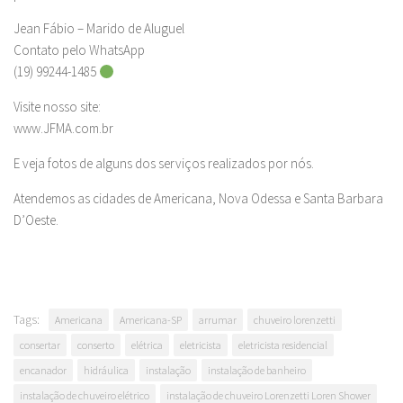
Jean Fábio – Marido de Aluguel
Contato pelo WhatsApp
(19) 99244-1485
Visite nosso site:
www.JFMA.com.br
E veja fotos de alguns dos serviços realizados por nós.
Atendemos as cidades de Americana, Nova Odessa e Santa Barbara
D’Oeste.
Tags:
Americana
Americana-SP
arrumar
chuveiro lorenzetti
consertar
conserto
elétrica
eletricista
eletricista residencial
encanador
hidráulica
instalação
instalação de banheiro
instalação de chuveiro elétrico
instalação de chuveiro Lorenzetti Loren Shower