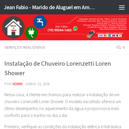
Jean Fabio - Marido de Aluguel em Americana SP e região - JFMA
Skip to content
SERVIÇOS REALIZADOS
0
Instalação de Chuveiro Lorenzetti Loren
Shower
POR
ADMIN
·
JUNHO 23, 2026
Nessa casa, a cliente me chamou para realizar a instalação de um
chuveiro Lorenzetti Loren Shower. O modelo escolhido oferece um
ótimo desempenho no aquecimento da água e proporciona mais
conforto para o banho no dia a dia.
Primeiro, verifiquei as condições da instalação elétrica e hidráulica