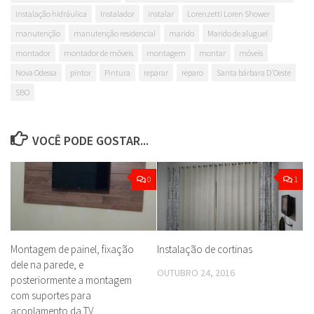
instalação hidráulica
Instalador
instalar
Lorenzetti Loren Shower
manutenção
manutenção residencial
marido
Marido de aluguel
montador
montador de móveis
montagem
montar
móveis
Nova Odessa
pintor
Pintura
reparar
reparo
Santa bárbara D'Oeste
SBO
VOCÊ PODE GOSTAR...
0
1
Montagem de painel, fixação
Instalação de cortinas
dele na parede, e
OUTUBRO 24, 2016
posteriormente a montagem
com suportes para
acoplamento da TV.