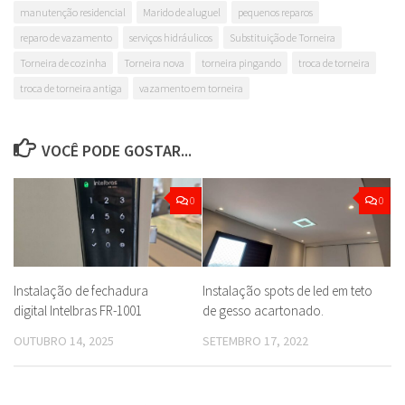
manutenção residencial
Marido de aluguel
pequenos reparos
reparo de vazamento
serviços hidráulicos
Substituição de Torneira
Torneira de cozinha
Torneira nova
torneira pingando
troca de torneira
troca de torneira antiga
vazamento em torneira
VOCÊ PODE GOSTAR...
0
0
Instalação de fechadura
Instalação spots de led em teto
digital Intelbras FR-1001
de gesso acartonado.
OUTUBRO 14, 2025
SETEMBRO 17, 2022