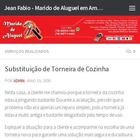
Jean Fabio - Marido de Aluguel em Americana SP e região - JFMA
Skip to content
SERVIÇOS REALIZADOS
0
Substituição de Torneira de Cozinha
POR
ADMIN
·
MAIO 19, 2026
Nesta casa, a cliente me chamou porque a torneira da cozinha
estava pingando bastante. Durante a avaliação, percebi que o
problema não era apenas um reparo simples, pois a torneira já
estava muito antiga e bastante desgastada pelo tempo de uso.
Expliquei a situação para a cliente e acompanhei na escolha de uma
torneira nova para garantir uma solução mais segura e duradoura.