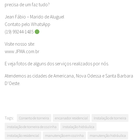
precisa de um faz tudo?
Jean Fábio – Marido de Aluguel
Contato pelo WhatsApp
(19) 99244-1485
Visite nosso site:
www.JFMA.com.br
E veja fotos de alguns dos serviços realizados por nós.
Atendemos as cidades de Americana, Nova Odessa e Santa Barbara
D’Oeste.
Tags:
Conserto de torneira
encanador residencial
Instalação de torneira
instalação de torneira de cozinha
instalação hidráulica
instalação residencial
manutenção em cozinha
manutenção hidráulica