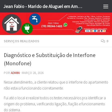
Jean Fabio - Marido de Aluguel em Americana SP e região - JFMA
Skip to content
SERVIÇOS REALIZADOS
0
Diagnóstico e Substituição de Interfone
(Monofone)
POR
ADMIN
·
MARÇO 28, 2026
Nesse atendimento, a cliente relatou que o interfone do apartamento
não estava funcionando corretamente.
Fui até o local e realizei todos os testes necessários pra identificar a
origem do problema, verificando ligação, fiação e funcionamento
do sistema.