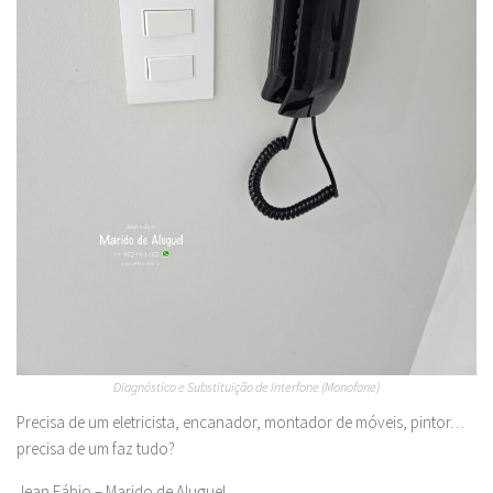
Diagnóstico e Substituição de Interfone (Monofone)
Precisa de um eletricista, encanador, montador de móveis, pintor…
precisa de um faz tudo?
Jean Fábio – Marido de Aluguel