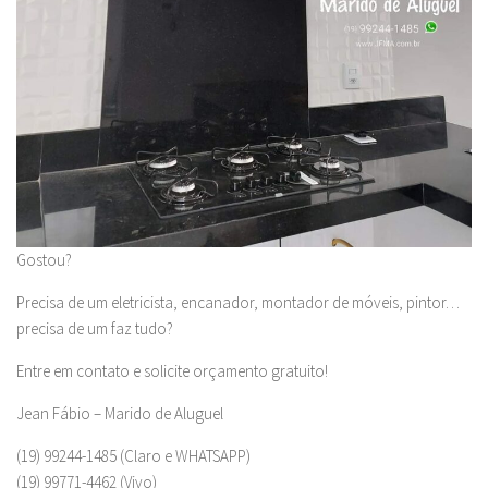
Gostou?
Precisa de um eletricista, encanador, montador de móveis, pintor…
precisa de um faz tudo?
Entre em contato e solicite orçamento gratuito!
Jean Fábio – Marido de Aluguel
(19) 99244-1485 (Claro e WHATSAPP)
(19) 99771-4462 (Vivo)