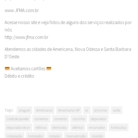
www.JFMA.com.br
Acesse nosso site e veja fotos de alguns dos serviços realizados por
nós.
http://www.jfma.com.br
Atendemos as cidades de Americana, Nova Odessa e Santa Barbara
D’Oeste.
Aceitamos cartões
Débito e crédito
Tags:
aluguel
Americana
Americana-SP
ar
arrumar
coifa
Coifa de parede
consertar
conserto
cozinha
depurador
depurador de ar
elétrica
eletricista
elétrico
encanador
hidráulica
instalação
Instalador
instalar
manutenção
marido