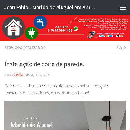
Jean Fabio - Marido de Aluguel em Americana SP e região - JFMA
Skip to content
SERVIÇOS REALIZADOS
0
Instalação de coifa de parede.
POR
ADMIN
·
MARÇO 12, 2021
Como fica linda uma coifa instalada na cozinha… realça o
ambiente, elimina odores, e a deixa mais chique!