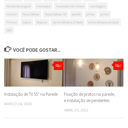
Marido de aluguel
montador
montador de móveis
montagem
montar
Nova Odessa
Nova Odessa-SP
parede
pintar
pintor
Pintura
reparo
Reparos
Santa bárbara D'Oeste
santa bárbara do oeste
SBO
VOCÊ PODE GOSTAR...
0
0
Instalação de TV 55” na Parede
Fixação de pratos na parede,
e instalação de pendentes
MARÇO 24, 2026
ABRIL 15, 2022