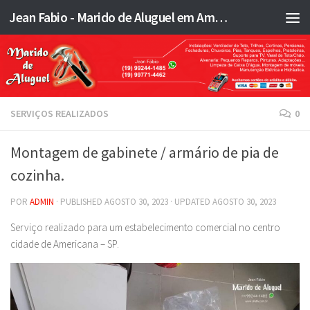
Jean Fabio - Marido de Aluguel em Americana SP e região - JFMA
Skip to content
SERVIÇOS REALIZADOS
0
Montagem de gabinete / armário de pia de
cozinha.
POR
ADMIN
· PUBLISHED
AGOSTO 30, 2023
· UPDATED
AGOSTO 30, 2023
Serviço realizado para um estabelecimento comercial no centro
cidade de Americana – SP.