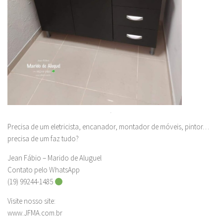
.
Precisa de um eletricista, encanador, montador de móveis, pintor…
precisa de um faz tudo?
Jean Fábio – Marido de Aluguel
Contato pelo WhatsApp
(19) 99244-1485
Visite nosso site:
www.JFMA.com.br