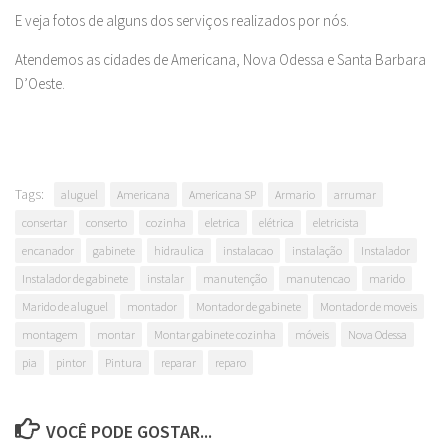
E veja fotos de alguns dos serviços realizados por nós.
Atendemos as cidades de Americana, Nova Odessa e Santa Barbara
D’Oeste.
Tags:
aluguel
Americana
Americana SP
Armario
arrumar
consertar
conserto
cozinha
eletrica
elétrica
eletricista
encanador
gabinete
hidraulica
instalacao
instalação
Instalador
Instalador de gabinete
instalar
manutenção
manutencao
marido
Marido de aluguel
montador
Montador de gabinete
Montador de moveis
montagem
montar
Montar gabinete cozinha
móveis
Nova Odessa
pia
pintor
Pintura
reparar
reparo
VOCÊ PODE GOSTAR...