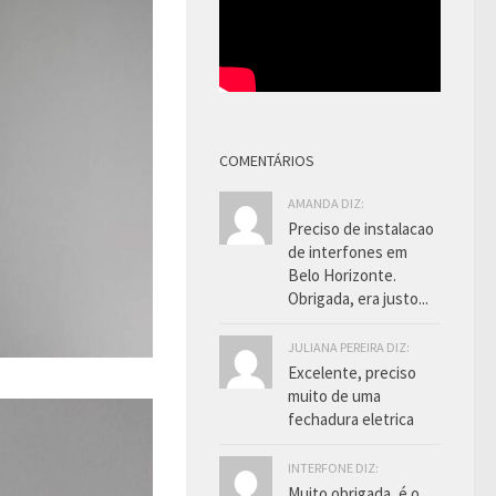
COMENTÁRIOS
AMANDA DIZ:
Preciso de instalacao
de interfones em
Belo Horizonte.
Obrigada, era justo...
JULIANA PEREIRA DIZ:
Excelente, preciso
muito de uma
fechadura eletrica
INTERFONE DIZ:
Muito obrigada, é o