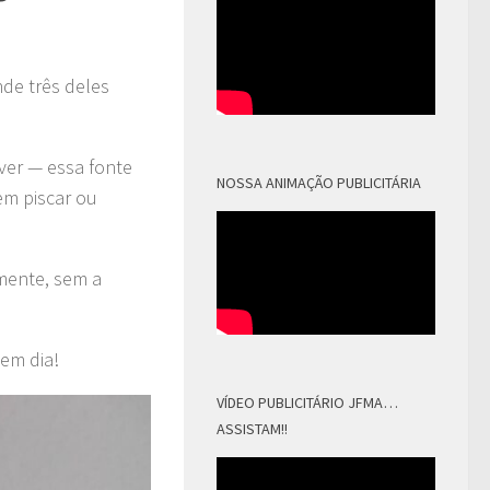
de três deles
iver — essa fonte
NOSSA ANIMAÇÃO PUBLICITÁRIA
em piscar ou
lmente, sem a
em dia!
VÍDEO PUBLICITÁRIO JFMA…
ASSISTAM!!