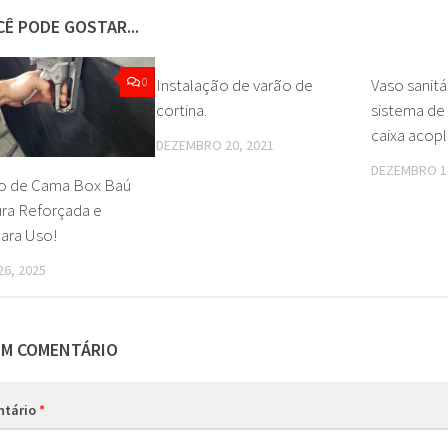
Ê PODE GOSTAR...
0
Instalação de varão de
0
Vaso sanitá
cortina.
sistema de
caixa acopl
DEZEMBRO 20, 2021
DEZEMBRO 18
o de Cama Box Baú
ura Reforçada e
ara Uso!
6, 2025
UM COMENTÁRIO
ntário
*