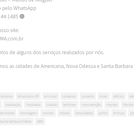
o pelo WhatsApp
244-1485 🟢
osso site:
MA.com.br
fotos de alguns dos serviços realizados por nós.
os as cidades de Americana, Nova Odessa e Santa Barbara 
ericana
Americana-SP
arrumar
consertar
conserto
driver
elétrica
ele
instalação
Instalador
instalar
led driver
manutenção
marido
Marido 
de móveis
montagem
montar
móveis
Nova Odessa
pintor
Pintura
pl
Santa bárbara D'Oeste
SBO