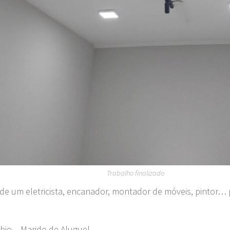
Trabalho finalizado
 de um eletricista, encanador, montador de móveis, pintor… 
bio – Marido de Aluguel