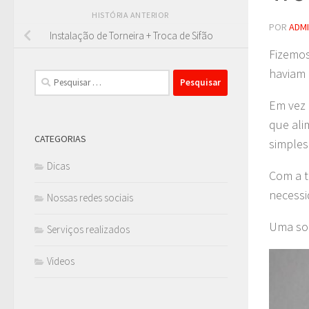
HISTÓRIA ANTERIOR
POR
ADM
Instalação de Torneira + Troca de Sifão
Fizemos
haviam 
Pesquisar
por:
Em vez 
que ali
CATEGORIAS
simples
Dicas
Com a t
necessi
Nossas redes sociais
Uma sol
Serviços realizados
Videos