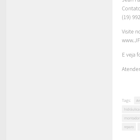
Contat
(19) 99
Visite n
www.JF
E veja 
Atendem
Tags:
Am
hidráulica
montador 
reparo