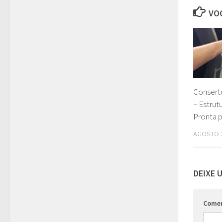
VOC
Consert
– Estrut
Pronta p
AGOSTO 2
DEIXE 
Come