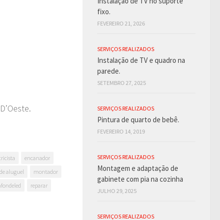
Instalação de TV no suporte
fixo.
FEVEREIRO 21, 2026
SERVIÇOS REALIZADOS
Instalação de TV e quadro na
parede.
SETEMBRO 27, 2025
D’Oeste.
SERVIÇOS REALIZADOS
Pintura de quarto de bebê.
FEVEREIRO 14, 2019
SERVIÇOS REALIZADOS
tricista
encanador
Montagem e adaptação de
de aluguel
montador
gabinete com pia na cozinha
afondeled
reparar
JULHO 29, 2025
SERVIÇOS REALIZADOS