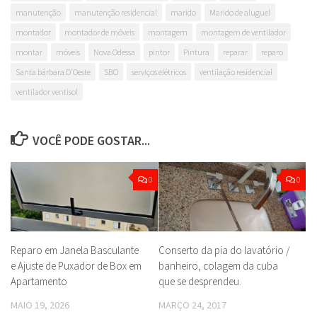
manutenção
manutenção residencial
marido
Marido de aluguel
montador
montador de móveis
montagem
montagem de ventilador
montar
móveis
Nova Odessa
pintor
Pintura
reparar
reparo
Santa bárbara D'Oeste
SBO
serviços elétricos
ventilação residencial
ventilador ventisol
VOCÊ PODE GOSTAR...
0
0
Reparo em Janela Basculante
Conserto da pia do lavatório /
e Ajuste de Puxador de Box em
banheiro, colagem da cuba
Apartamento
que se desprendeu.
MAIO 19, 2026
MARÇO 24, 2017