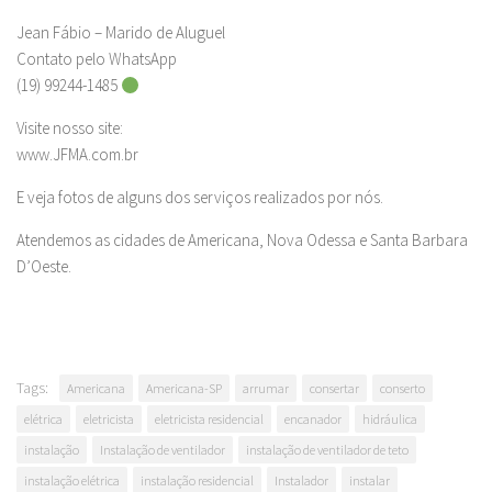
Jean Fábio – Marido de Aluguel
Contato pelo WhatsApp
(19) 99244-1485
Visite nosso site:
www.JFMA.com.br
E veja fotos de alguns dos serviços realizados por nós.
Atendemos as cidades de Americana, Nova Odessa e Santa Barbara
D’Oeste.
Tags:
Americana
Americana-SP
arrumar
consertar
conserto
elétrica
eletricista
eletricista residencial
encanador
hidráulica
instalação
Instalação de ventilador
instalação de ventilador de teto
instalação elétrica
instalação residencial
Instalador
instalar