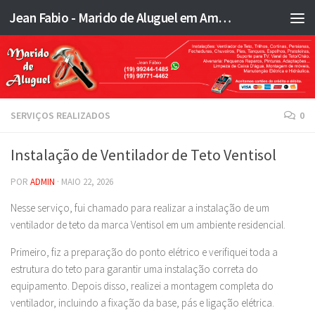
Jean Fabio - Marido de Aluguel em Americana SP e região - JFMA
Skip to content
SERVIÇOS REALIZADOS
0
Instalação de Ventilador de Teto Ventisol
POR
ADMIN
·
MAIO 22, 2026
Nesse serviço, fui chamado para realizar a instalação de um
ventilador de teto da marca Ventisol em um ambiente residencial.
Primeiro, fiz a preparação do ponto elétrico e verifiquei toda a
estrutura do teto para garantir uma instalação correta do
equipamento. Depois disso, realizei a montagem completa do
ventilador, incluindo a fixação da base, pás e ligação elétrica.