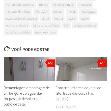
manutenção residencial
marido
Marido de aluguel
montador
montador de móveis
montagem
montar
móveis
Nova Odessa
organização de lavanderia
pintor
Pintura
reparar
reparo
reparos residenciais
Santa bárbara D'Oeste
SBO
serviços domésticos
tomadas com defeito
troca de tomadas
VOCÊ PODE GOSTAR...
0
0
Desmontagem e montagem de
Conserto, reforma de varal de
um berço, e dois guarda-
teto, troca das cordinhas
roupas, um de solteiro, e
(cordas)
outro de casal.
ABRIL 19, 2023