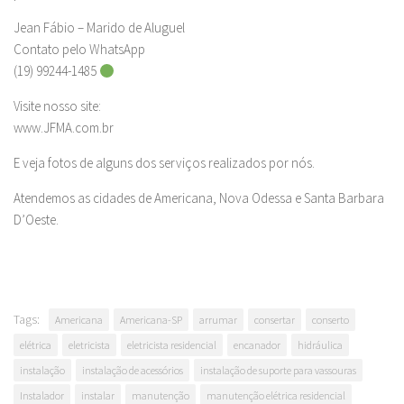
Jean Fábio – Marido de Aluguel
Contato pelo WhatsApp
(19) 99244-1485
Visite nosso site:
www.JFMA.com.br
E veja fotos de alguns dos serviços realizados por nós.
Atendemos as cidades de Americana, Nova Odessa e Santa Barbara
D’Oeste.
Tags:
Americana
Americana-SP
arrumar
consertar
conserto
elétrica
eletricista
eletricista residencial
encanador
hidráulica
instalação
instalação de acessórios
instalação de suporte para vassouras
Instalador
instalar
manutenção
manutenção elétrica residencial