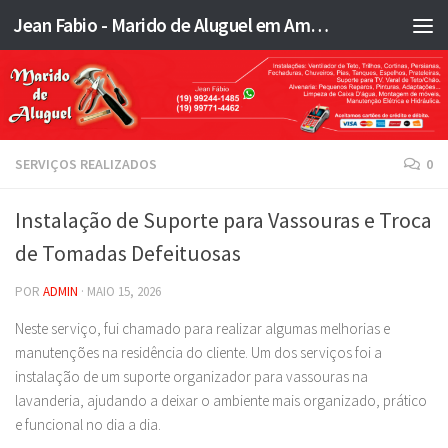
Jean Fabio - Marido de Aluguel em Americana SP e região - JFMA
Skip to content
SERVIÇOS REALIZADOS
0
Instalação de Suporte para Vassouras e Troca
de Tomadas Defeituosas
POR
ADMIN
·
MAIO 15, 2026
Neste serviço, fui chamado para realizar algumas melhorias e
manutenções na residência do cliente. Um dos serviços foi a
instalação de um suporte organizador para vassouras na
lavanderia, ajudando a deixar o ambiente mais organizado, prático
e funcional no dia a dia.