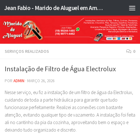
Jean Fabio - Marido de Aluguel em Americana SP e região - JFMA
Skip to content
SERVIÇOS REALIZADOS
0
Instalação de Filtro de Água Electrolux
POR
ADMIN
·
MARÇO 26, 2026
Nesse serviço, eu fiz a instalação de um filtro de água da Electrolux,
cuidando de toda a parte hidráulica para garantir que tudo
funcionasse perfeitamente. Realizei as conexões com bastante
atenção, evitando qualquer tipo de vazamento. A instalação foi feita
ali no cantinho da pia da cozinha, aproveitando bem o espaço e
deixando tudo organizado e discreto.