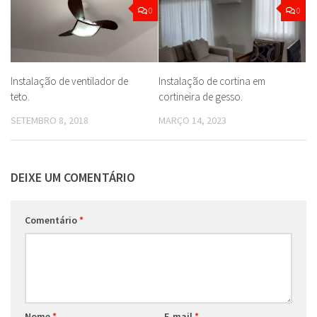
0
0
Instalação de ventilador de
Instalação de cortina em
teto.
cortineira de gesso.
SETEMBRO 8, 2018
MARÇO 14, 2023
DEIXE UM COMENTÁRIO
Comentário
*
Nome
*
E-mail
*