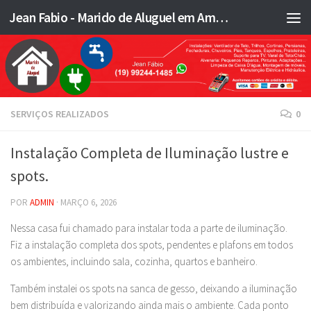
Jean Fabio - Marido de Aluguel em Americana SP e região - JFMA
Skip to content
SERVIÇOS REALIZADOS
0
Instalação Completa de Iluminação lustre e
spots.
POR
ADMIN
·
MARÇO 6, 2026
Nessa casa fui chamado para instalar toda a parte de iluminação.
Fiz a instalação completa dos spots, pendentes e plafons em todos
os ambientes, incluindo sala, cozinha, quartos e banheiro.
Também instalei os spots na sanca de gesso, deixando a iluminação
bem distribuída e valorizando ainda mais o ambiente. Cada ponto