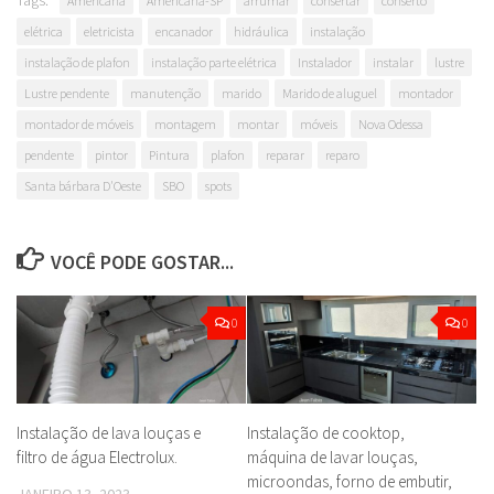
Tags:
Americana
Americana-SP
arrumar
consertar
conserto
elétrica
eletricista
encanador
hidráulica
instalação
instalação de plafon
instalação parte elétrica
Instalador
instalar
lustre
Lustre pendente
manutenção
marido
Marido de aluguel
montador
montador de móveis
montagem
montar
móveis
Nova Odessa
pendente
pintor
Pintura
plafon
reparar
reparo
Santa bárbara D'Oeste
SBO
spots
VOCÊ PODE GOSTAR...
0
0
Instalação de lava louças e
Instalação de cooktop,
filtro de água Electrolux.
máquina de lavar louças,
microondas, forno de embutir,