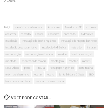
D’Oeste.
Tags:
acessórios para banheiro
Americana
Americana-SP
arrumar
consertar
conserto
elétrica
eletricista
encanador
hidráulica
instalação
Instalação de ducha higiênica
instalação de kit para banheiro
instalação de vaso sanitário
instalação hidráulica
Instalador
instalar
manutenção
manutenção residencial
marido
Marido de aluguel
montador
montador de móveis
montagem
montar
móveis
Nova Odessa
pintor
Pintura
Porta papel higiênico
porta toalha
reforma de banheiro
reparar
reparo
Santa bárbara D'Oeste
SBO
troca de vaso sanitário
vaso com caixa acoplada
VOCÊ PODE GOSTAR...