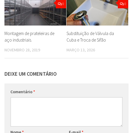
0
0
Montagem de prateleiras de
Substituição de Válvula da
aço industriais.
Cuba e Troca de Sifão
NOVEMBRO 28, 2019
MARÇO 13, 2026
DEIXE UM COMENTÁRIO
Comentário
*
Nome
*
E-mail
*