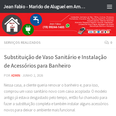
Jean Fabio - Marido de Aluguel em Americana SP e região - JFMA
Skip to content
SERVIÇOS REALIZADOS
0
Substituição de Vaso Sanitário e Instalação
de Acessórios para Banheiro
POR
ADMIN
·
JUNHO 2, 2026
Nessa casa, a cliente queria renovar o banheiro e, para isso,
comprou um vaso sanitário novo com caixa acoplada. O modelo
antigo já estava desgastado pelo tempo, então fui chamado para
fazer a substituição completa e também instalar alguns acessórios
novos para deixar o ambiente mais funcional.