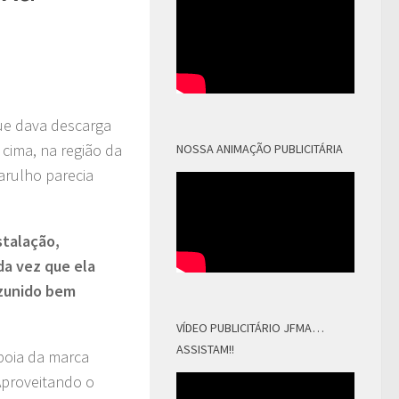
ue dava descarga
cima, na região da
NOSSA ANIMAÇÃO PUBLICITÁRIA
arulho parecia
stalação,
da vez que ela
 zunido bem
VÍDEO PUBLICITÁRIO JFMA…
ASSISTAM!!
 boia da marca
Aproveitando o