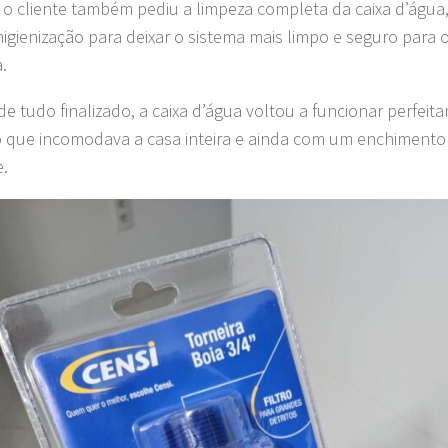
, o cliente também pediu a limpeza completa da caixa d’água,
higienização para deixar o sistema mais limpo e seguro para
a.
de tudo finalizado, a caixa d’água voltou a funcionar perfei
 que incomodava a casa inteira e ainda com um enchimento 
e.