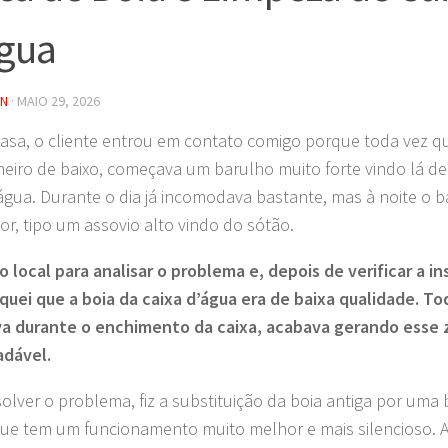
gua
IN
·
MAIO 29, 2026
asa, o cliente entrou em contato comigo porque toda vez q
eiro de baixo, começava um barulho muito forte vindo lá de 
’água. Durante o dia já incomodava bastante, mas à noite o b
ior, tipo um assovio alto vindo do sótão.
o local para analisar o problema e, depois de verificar a in
iquei que a boia da caixa d’água era de baixa qualidade. To
va durante o enchimento da caixa, acabava gerando esse
adável.
solver o problema, fiz a substituição da boia antiga por uma
que tem um funcionamento muito melhor e mais silencioso. 