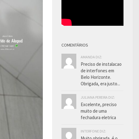
COMENTÁRIOS
AMANDA DIZ:
Preciso de instalacao
de interfones em
Belo Horizonte.
Obrigada, era justo...
JULIANA PEREIRA DIZ:
Excelente, preciso
muito de uma
fechadura eletrica
INTERFONE DIZ:
Muito obrigada, é o