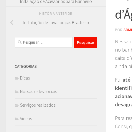
Instalação de Acessórios para Banheiro
d’Á
HISTÓRIA ANTERIOR
Instalação de Lava-louças Brastemp
POR
ADM
Pesquisar
Nessa c
por:
no banh
caixa d
ainda p
CATEGORIAS
Dicas
Fui
até 
identif
Nossas redes sociais
aciona
desagr
Serviços realizados
Para re
Videos
Censi, 