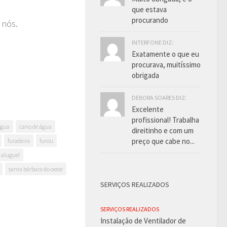
que estava
procurando
 nós.
INTERFONE DIZ:
Exatamente o que eu
procurava, muitíssimo
obrigada
DEBORA SOARES DIZ:
Excelente
profissional! Trabalha
água
cano de água
direitinho e com um
preço que cabe no...
furadeira
furou
 aluguel
santa bárbara do oeste
SERVIÇOS REALIZADOS
SERVIÇOS REALIZADOS
Instalação de Ventilador de