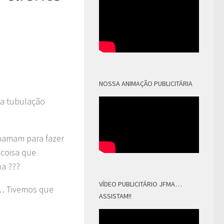
NOSSA ANIMAÇÃO PUBLICITÁRIA
da tubulação
amam para fazer
 coisa que
ua ???
VÍDEO PUBLICITÁRIO JFMA…
o… Tivemos que
ASSISTAM!!