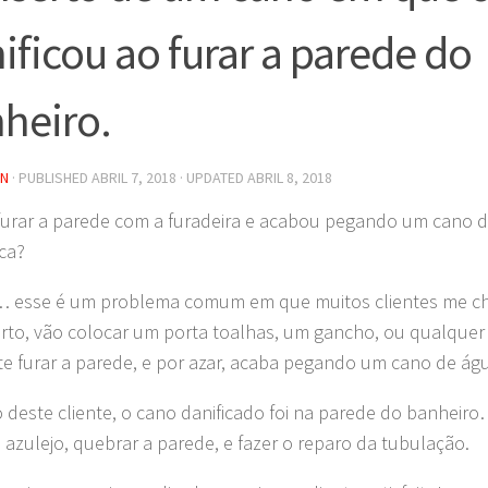
ificou ao furar a parede do
heiro.
IN
· PUBLISHED
ABRIL 7, 2018
· UPDATED
ABRIL 8, 2018
furar a parede com a furadeira e acabou pegando um cano 
ica?
esse é um problema comum em que muitos clientes me ch
rto, vão colocar um porta toalhas, um gancho, ou qualquer
te furar a parede, e por azar, acaba pegando um cano de ág
 deste cliente, o cano danificado foi na parede do banheir
 o azulejo, quebrar a parede, e fazer o reparo da tubulação.