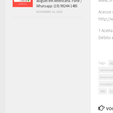
www.JF
aluguel em Americana. Fone /
Whatsapp: (19) 99244-1485
Acesse 
NOVEMBRO 24, 2020
http://
? Aceit
Débito 
Tags:
á
cano fura
furou o ca
montador 
SBO
tu
VOC