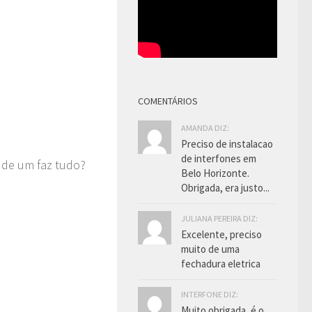
COMENTÁRIOS
AMANDA DIZ:
Preciso de instalacao
de interfones em
 de um faz tudo?
Belo Horizonte.
Obrigada, era justo...
JULIANA PEREIRA DIZ:
Excelente, preciso
muito de uma
fechadura eletrica
INTERFONE DIZ:
Muito obrigada, é o