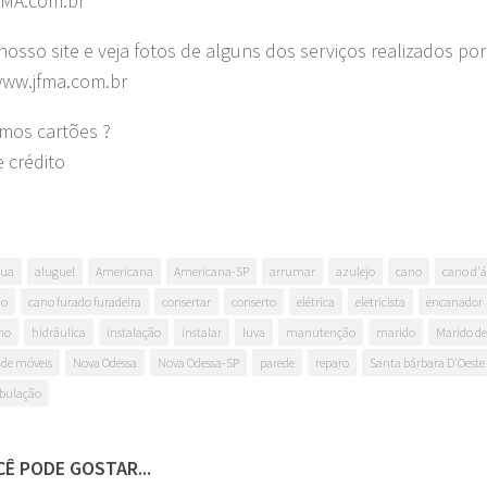
MA.com.br
nosso site e veja fotos de alguns dos serviços realizados por
www.jfma.com.br
amos cartões ?
e crédito
gua
aluguel
Americana
Americana-SP
arrumar
azulejo
cano
cano d'
do
cano furado furadeira
consertar
conserto
elétrica
eletricista
encanador
no
hidráulica
instalação
instalar
luva
manutenção
marido
Marido de
de móveis
Nova Odessa
Nova Odessa-SP
parede
reparo
Santa bárbara D'Oeste
bulação
Ê PODE GOSTAR...