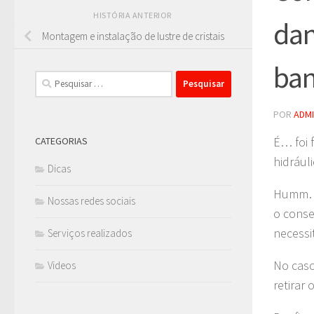
HISTÓRIA ANTERIOR
dan
Montagem e instalação de lustre de cristais
ban
Pesquisar
por:
POR
ADM
É… foi 
CATEGORIAS
hidrául
Dicas
Humm… 
Nossas redes sociais
o conse
necessi
Serviços realizados
No caso
Videos
retirar