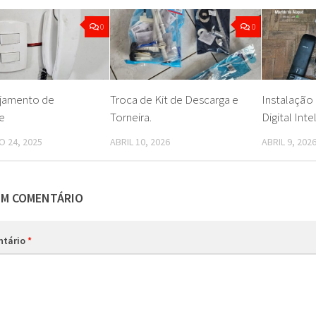
0
0
jamento de
Troca de Kit de Descarga e
Instalação
e
Torneira.
Digital Int
 24, 2025
ABRIL 10, 2026
ABRIL 9, 202
UM COMENTÁRIO
ntário
*