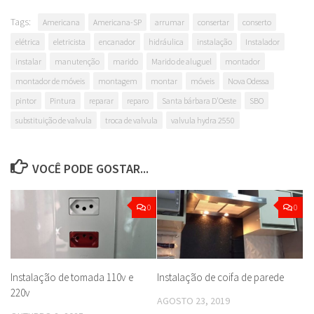
Tags:
Americana
Americana-SP
arrumar
consertar
conserto
elétrica
eletricista
encanador
hidráulica
instalação
Instalador
instalar
manutenção
marido
Marido de aluguel
montador
montador de móveis
montagem
montar
móveis
Nova Odessa
pintor
Pintura
reparar
reparo
Santa bárbara D'Oeste
SBO
substituição de valvula
troca de valvula
valvula hydra 2550
VOCÊ PODE GOSTAR...
0
0
Instalação de tomada 110v e
Instalação de coifa de parede
220v
AGOSTO 23, 2019