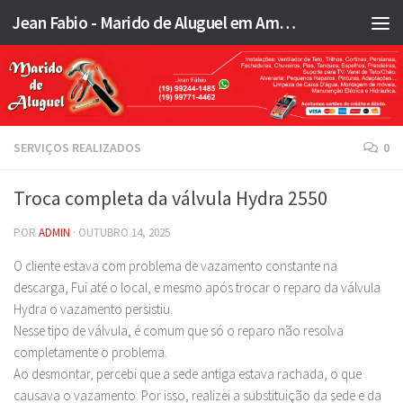
Jean Fabio - Marido de Aluguel em Americana SP e região - JFMA
Skip to content
SERVIÇOS REALIZADOS
0
Troca completa da válvula Hydra 2550
POR
ADMIN
·
OUTUBRO 14, 2025
O cliente estava com problema de vazamento constante na
descarga, Fui até o local, e mesmo após trocar o reparo da válvula
Hydra o vazamento persistiu.
Nesse tipo de válvula, é comum que só o reparo não resolva
completamente o problema.
Ao desmontar, percebi que a sede antiga estava rachada, o que
causava o vazamento. Por isso, realizei a substituição da sede e da