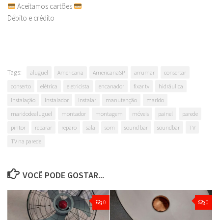
Aceitamos cartões
Débito e crédito
Tags:
aluguel
Americana
AmericanaSP
arrumar
consertar
conserto
elétrica
eletricista
encanador
fixar tv
hidráulica
instalação
Instalador
instalar
manutenção
marido
maridodealuguel
montador
montagem
móveis
painel
parede
pintor
reparar
reparo
sala
som
sound bar
soundbar
TV
TV na parede
VOCÊ PODE GOSTAR...
0
0