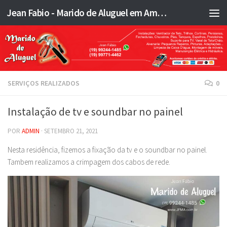
Jean Fabio - Marido de Aluguel em Americana SP e região - JFMA
Skip to content
SERVIÇOS REALIZADOS
0
Instalação de tv e soundbar no painel
POR
ADMIN
·
SETEMBRO 21, 2021
Nesta residência, fizemos a fixação da tv e o soundbar no painel.
Tambem realizamos a crimpagem dos cabos de rede.