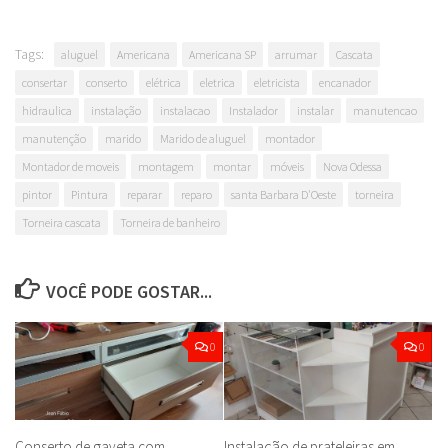
Tags:
aluguel
Americana
Americana SP
arrumar
Cascata
consertar
conserto
elétrica
eletrica
eletricista
encanador
hidraulica
instalação
instalacao
Instalador
instalar
manutencao
manutenção
marido
Marido de aluguel
montador
Montador de moveis
montagem
montar
móveis
Nova Odessa
pintor
Pintura
reparar
reparo
santa Barbara D'Oeste
torneira
Torneira cascata
Torneira de banheiro
VOCÊ PODE GOSTAR...
0
0
Conserto de gaveta com
Instalação de prateleiras em