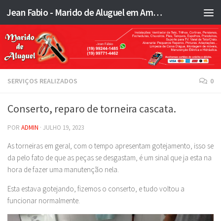
Jean Fabio - Marido de Aluguel em Americana SP e região - JFMA
Skip to content
SERVIÇOS REALIZADOS
0
Conserto, reparo de torneira cascata.
POR
ADMIN
·
JULHO 19, 2023
As torneiras em geral, com o tempo apresentam gotejamento, isso se
da pelo fato de que as peças se desgastam, é um sinal que ja esta na
hora de fazer uma manutenção nela.
Esta estava gotejando, fizemos o conserto, e tudo voltou a
funcionar normalmente.