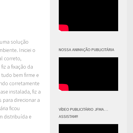
, uma solução
iente. Iniciei o
NOSSA ANIMAÇÃO PUBLICITÁRIA
l correto,
iz a fixação da
r tudo bem firme e
tando corretamente
se instalada, fiz a
 para direcionar a
ria ficou
VÍDEO PUBLICITÁRIO JFMA…
 distribuída e
ASSISTAM!!