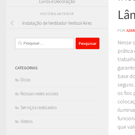
Livros e Decoração
Lâ
HISTÓRIA ANTERIOR
Instalação de Ventilador Ventisol Aires.
POR
ADM
Pesquisar
Nesse s
por:
prática
trabalh
garanti
CATEGORIAS
base do
Dicas
seguro.
os fios
Nossas redes sociais
colocaç
Serviços realizados
ilumina
funcion
Videos
que val