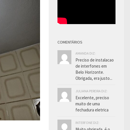
COMENTÁRIOS
AMANDA DIZ:
Preciso de instalacao
de interfones em
Belo Horizonte.
Obrigada, era justo...
JULIANA PEREIRA DIZ:
Excelente, preciso
muito de uma
fechadura eletrica
INTERFONE DIZ:
Muito obrigada, é o