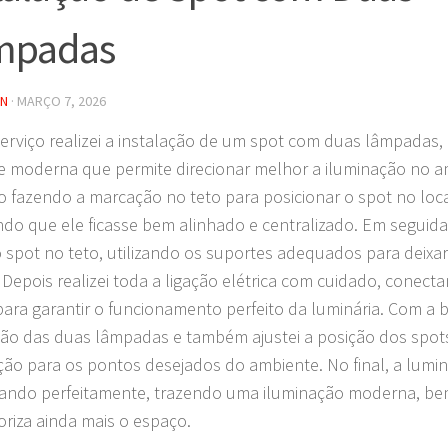
mpadas
IN
·
MARÇO 7, 2026
erviço realizei a instalação de um spot com duas lâmpadas
 e moderna que permite direcionar melhor a iluminação no amb
o fazendo a marcação no teto para posicionar o spot no loca
ndo que ele ficasse bem alinhado e centralizado. Em seguida f
 spot no teto, utilizando os suportes adequados para deixa
 Depois realizei toda a ligação elétrica com cuidado, conec
 para garantir o funcionamento perfeito da luminária. Com a ba
ão das duas lâmpadas e também ajustei a posição dos spots
ção para os pontos desejados do ambiente. No final, a luminá
ando perfeitamente, trazendo uma iluminação moderna, bem
oriza ainda mais o espaço.