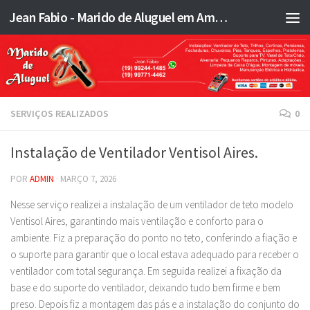
Jean Fabio - Marido de Aluguel em Americana SP e região - JFMA
Skip to content
SERVIÇOS REALIZADOS
0
Instalação de Ventilador Ventisol Aires.
POR
ADMIN
·
MARÇO 7, 2026
Nesse serviço realizei a instalação de um ventilador de teto modelo
Ventisol Aires, garantindo mais ventilação e conforto para o
ambiente. Fiz a preparação do ponto no teto, conferindo a fiação e
o suporte para garantir que o local estava adequado para receber o
ventilador com total segurança. Em seguida realizei a fixação da
base e do suporte do ventilador, deixando tudo bem firme e bem
preso. Depois fiz a montagem das pás e a instalação do conjunto do