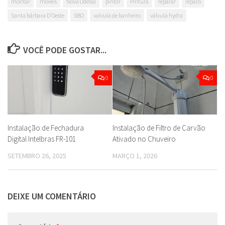
montar
móveis
Nova Odessa
pintor
Pintura
reparar
reparo
Santa bárbara D'Oeste
SBO
valvula de banheiro
válvula hydra
VOCÊ PODE GOSTAR...
0
0
Instalação de Fechadura
Instalação de Filtro de Carvão
Digital Intelbras FR-101
Ativado no Chuveiro
SETEMBRO 26, 2025
MARÇO 1, 2026
DEIXE UM COMENTÁRIO