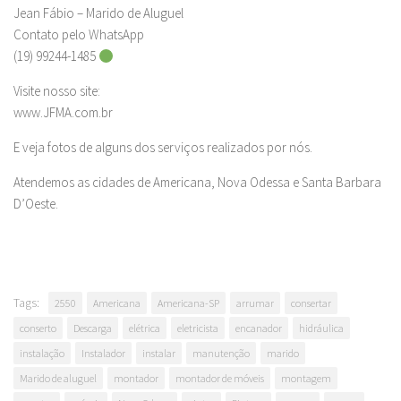
Jean Fábio – Marido de Aluguel
Contato pelo WhatsApp
(19) 99244-1485
Visite nosso site:
www.JFMA.com.br
E veja fotos de alguns dos serviços realizados por nós.
Atendemos as cidades de Americana, Nova Odessa e Santa Barbara
D’Oeste.
Tags:
2550
Americana
Americana-SP
arrumar
consertar
conserto
Descarga
elétrica
eletricista
encanador
hidráulica
instalação
Instalador
instalar
manutenção
marido
Marido de aluguel
montador
montador de móveis
montagem