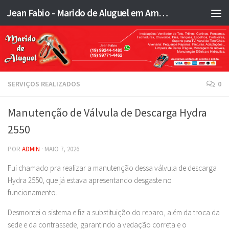
Jean Fabio - Marido de Aluguel em Americana SP e região - JFMA
Skip to content
SERVIÇOS REALIZADOS
0
Manutenção de Válvula de Descarga Hydra
2550
POR
ADMIN
·
MAIO 7, 2026
Fui chamado pra realizar a manutenção dessa válvula de descarga
Hydra 2550, que já estava apresentando desgaste no
funcionamento.
Desmontei o sistema e fiz a substituição do reparo, além da troca da
sede e da contrassede, garantindo a vedação correta e o