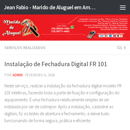
Jean Fabio - Marido de Aluguel em Americana SP e região - JFMA
Skip to content
SERVIÇOS REALIZADOS
0
Instalação de Fechadura Digital FR 101
POR
ADMIN
·
FEVEREIRO 6, 2026
Neste serviço, realizei a instalação da fechadura digital modelo FR
101 intelbras, fazendo toda a parte de fixação e configuração do
equipamento. É uma fechadura relativamente simples de ser
instalada por ser de sobrepor. Após a instalação, cadastrei as
digitais, fiz os testes de abertura e fechamento, e deixei tudo
funcionando de forma segura, prática e eficiente.