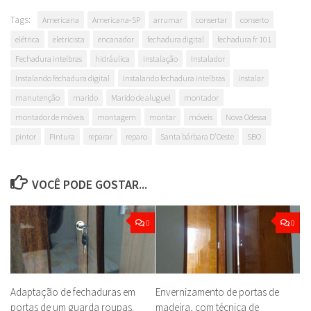
Tags:
Americana
Americana-SP
arrumar
consertar
conserto
elétrica
eletricista
encanador
fechadura digital
fechadura fr 101
Fechadura intelbras
hidráulica
instalação
Instalador
Instalando fechadura digital
Instalando fechadura intelbras
instalar
manutenção
marido
Marido de aluguel
montador
montador de móveis
montagem
montar
móveis
Nova Odessa
pintor
Pintura
reparar
reparo
Santa bárbara D'Oeste
SBO
VOCÊ PODE GOSTAR...
0
0
Adaptação de fechaduras em
Envernizamento de portas de
portas de um guarda roupas.
madeira, com técnica de