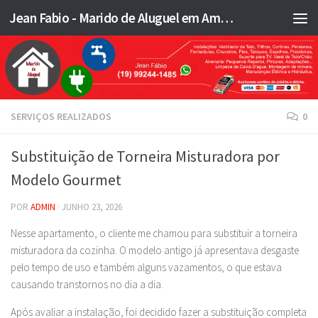
Jean Fabio - Marido de Aluguel em Americana SP e região - JFMA
Skip to content
SERVIÇOS REALIZADOS
0
Substituição de Torneira Misturadora por
Modelo Gourmet
POR
ADMIN
·
JUNHO 23, 2026
Nesse apartamento, o cliente me chamou para substituir a torneira
misturadora da cozinha. O modelo antigo já apresentava desgaste
pelo tempo de uso e também alguns vazamentos, o que estava
causando transtornos no dia a dia.
Após avaliar a instalação, foi decidido fazer a substituição completa