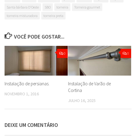
Santa bárbara D'Oeste
SBO
torneira
Torneira gourmet
torneira misturadora
torneira preta
VOCÊ PODE GOSTAR...
0
0
Instalação de persianas.
Instalação de Varão de
Cortina
NOVEMBRO 1, 2016
JULHO 16, 2025
DEIXE UM COMENTÁRIO