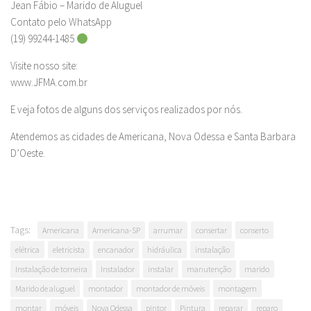
Jean Fábio – Marido de Aluguel
Contato pelo WhatsApp
(19) 99244-1485
Visite nosso site:
www.JFMA.com.br
E veja fotos de alguns dos serviços realizados por nós.
Atendemos as cidades de Americana, Nova Odessa e Santa Barbara
D’Oeste.
Tags:
Americana
Americana-SP
arrumar
consertar
conserto
elétrica
eletricista
encanador
hidráulica
instalação
Instalação de torneira
Instalador
instalar
manutenção
marido
Marido de aluguel
montador
montador de móveis
montagem
montar
móveis
Nova Odessa
pintor
Pintura
reparar
reparo