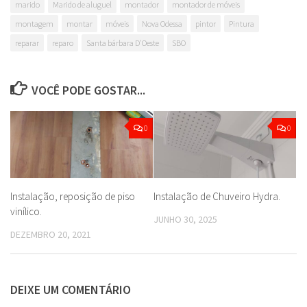
marido
Marido de aluguel
montador
montador de móveis
montagem
montar
móveis
Nova Odessa
pintor
Pintura
reparar
reparo
Santa bárbara D'Oeste
SBO
VOCÊ PODE GOSTAR...
0
0
Instalação, reposição de piso
Instalação de Chuveiro Hydra.
vinílico.
JUNHO 30, 2025
DEZEMBRO 20, 2021
DEIXE UM COMENTÁRIO