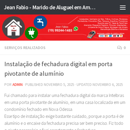
Jean Fabio - Marido de Aluguel em Americana SP e região - JFMA
Skip to content
SERVIÇOS REALIZADOS
0
Instalação de fechadura digital em porta
pivotante de alumínio
POR
ADMIN
· PUBLISHED
NOVEMBRO 5, 2025
· UPDATED
NOVEMBRO 6, 2025
Fui chamado para instalar uma fechadura digital da marca Intelbras
em uma porta pivotante de alumínio, em uma casa localizada em um
condomínio fechado em Nova Odessa.
Esse tipo de instalação exige bastante cuidado, porque a porta é de
alumínio e o encaixe da fechadura precisa ser bem preciso. Fiz todo