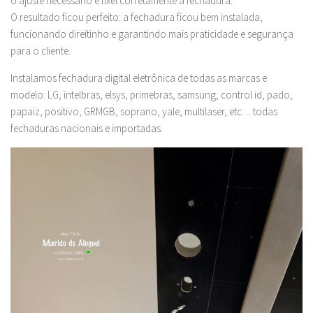
o ajuste necessário e fixei corretamente a fechadura.
O resultado ficou perfeito: a fechadura ficou bem instalada,
funcionando direitinho e garantindo mais praticidade e segurança
para o cliente.
Instalamos fechadura digital eletrônica de todas as marcas e
modelo: LG, intelbras, elsys, primebras, samsung, control id, pado,
papaiz, positivo, GRMGB, soprano, yale, multilaser, etc… todas
fechaduras nacionais e importadas.