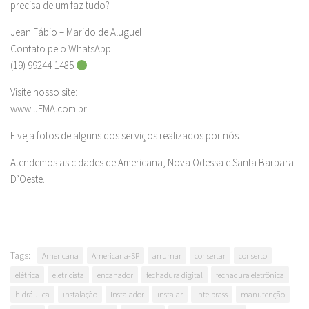
precisa de um faz tudo?
Jean Fábio – Marido de Aluguel
Contato pelo WhatsApp
(19) 99244-1485
Visite nosso site:
www.JFMA.com.br
E veja fotos de alguns dos serviços realizados por nós.
Atendemos as cidades de Americana, Nova Odessa e Santa Barbara
D’Oeste.
Tags:
Americana
Americana-SP
arrumar
consertar
conserto
elétrica
eletricista
encanador
fechadura digital
fechadura eletrônica
hidráulica
instalação
Instalador
instalar
intelbrass
manutenção