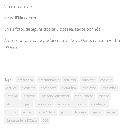
Visite nosso site:
www.JFMA.com.br
E veja fotos de alguns dos serviços realizados por nós.
Atendemos as cidades de Americana, Nova Odessa e Santa Barbara
D’Oeste.
Tags:
Americana
Americana-SP
arrumar
consertar
conserto
elétrica
eletricista
encanador
hidráulica
instalação
Instalador
instalar
interfone
interfone residencial
manutenção
marido
Marido de aluguel
montador
montador de móveis
montagem
montar
móveis
Nova Odessa
pintor
Pintura
reparar
reparo
Santa bárbara D'Oeste
SBO