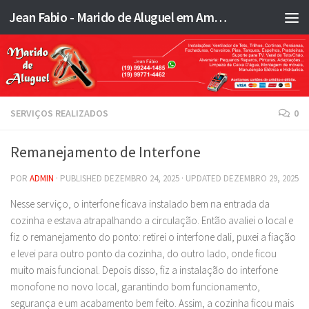
Jean Fabio - Marido de Aluguel em Americana SP e região - JFMA
Skip to content
SERVIÇOS REALIZADOS
0
Remanejamento de Interfone
POR
ADMIN
· PUBLISHED
DEZEMBRO 24, 2025
· UPDATED
DEZEMBRO 29, 2025
Nesse serviço, o interfone ficava instalado bem na entrada da
cozinha e estava atrapalhando a circulação. Então avaliei o local e
fiz o remanejamento do ponto: retirei o interfone dali, puxei a fiação
e levei para outro ponto da cozinha, do outro lado, onde ficou
muito mais funcional. Depois disso, fiz a instalação do interfone
monofone no novo local, garantindo bom funcionamento,
segurança e um acabamento bem feito. Assim, a cozinha ficou mais