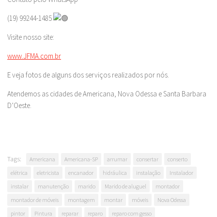
(19) 99244-1485
Visite nosso site:
www.JFMA.com.br
E veja fotos de alguns dos serviços realizados por nós.
Atendemos as cidades de Americana, Nova Odessa e Santa Barbara
D’Oeste.
Tags:
Americana
Americana-SP
arrumar
consertar
conserto
elétrica
eletricista
encanador
hidráulica
instalação
Instalador
instalar
manutenção
marido
Marido de aluguel
montador
montador de móveis
montagem
montar
móveis
Nova Odessa
pintor
Pintura
reparar
reparo
reparo com gesso