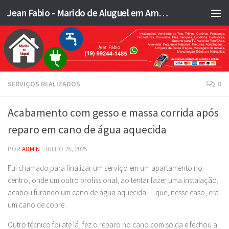
Jean Fabio - Marido de Aluguel em Americana SP e região - JFMA
Skip to content
SERVIÇOS REALIZADOS
0
Acabamento com gesso e massa corrida após
reparo em cano de água aquecida
POR
ADMIN
·
JULHO 25, 2025
Fui chamado para finalizar um serviço em um apartamento no
centro, onde um outro profissional, ao tentar fazer uma instalação,
acabou furando um cano de água aquecida — que, nesse caso, era
um cano de cobre.
Outro técnico foi até lá, fez o reparo no cano com solda e fechou a