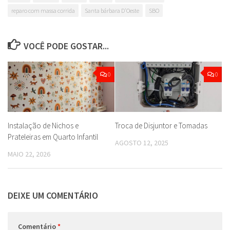
reparo com massa corrida
Santa bárbara D'Oeste
SBO
VOCÊ PODE GOSTAR...
0
0
Instalação de Nichos e
Troca de Disjuntor e Tomadas
Prateleiras em Quarto Infantil
AGOSTO 12, 2025
MAIO 22, 2026
DEIXE UM COMENTÁRIO
Comentário
*