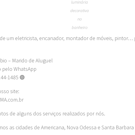
luminária
decorativa
no
banheiro
 de um eletricista, encanador, montador de móveis, pintor… 
bio – Marido de Aluguel
o pelo WhatsApp
244-1485 🟢
osso site:
MA.com.br
fotos de alguns dos serviços realizados por nós.
os as cidades de Americana, Nova Odessa e Santa Barbara 