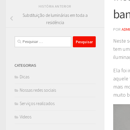
HISTÓRIA ANTERIOR
ban
Substituição de luminárias em toda a
residência
POR
ADM
Pesquisar
Neste s
por:
tem uma
ilumina
CATEGORIAS
Ela foi
Dicas
aquele 
mais mo
Nossas redes sociais
muito b
Serviços realizados
Videos