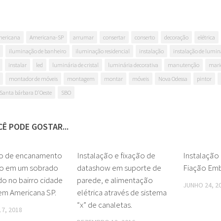
ericana
Americana-SP
arrumar
consertar
conserto
decoração
elétrica
iluminação de banheiro
iluminação residencial
instalação
instalação de lumin
instalar
led
luminária de cristal
luminária decorativa
manutenção
mari
montador de móveis
montagem
montar
móveis
Nova Odessa
pintor
Santa bárbara D'Oeste
SBO
Ê PODE GOSTAR...
o de encanamento
0
Instalação e fixação de
0
Instalação
ico em um sobrado
datashow em suporte de
Fiação Emb
do no bairro cidade
parede, e alimentação
JUNHO 24, 2
em Americana SP.
elétrica através de sistema
“x” de canaletas.
7, 2018