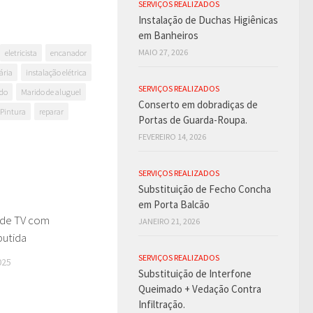
SERVIÇOS REALIZADOS
Instalação de Duchas Higiênicas
em Banheiros
MAIO 27, 2026
eletricista
encanador
ária
instalação elétrica
SERVIÇOS REALIZADOS
do
Marido de aluguel
Conserto em dobradiças de
Pintura
reparar
Portas de Guarda-Roupa.
FEVEREIRO 14, 2026
SERVIÇOS REALIZADOS
Substituição de Fecho Concha
em Porta Balcão
 de TV com
0
JANEIRO 21, 2026
utida
SERVIÇOS REALIZADOS
025
Substituição de Interfone
Queimado + Vedação Contra
Infiltração.