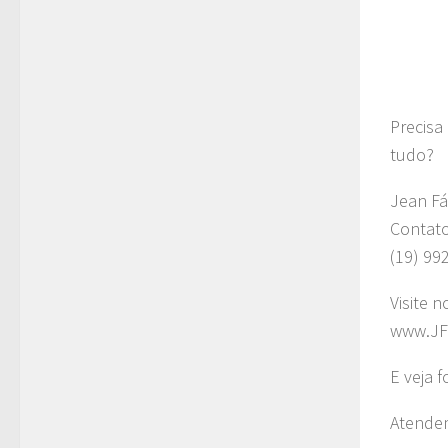
Precisa
tudo?
Jean Fá
Contat
(19) 99
Visite n
www.JF
E veja 
Atendem