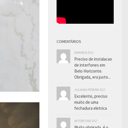
COMENTÁRIOS
AMANDA DIZ:
Preciso de instalacao
de interfones em
Belo Horizonte.
Obrigada, era justo...
JULIANA PEREIRA DIZ:
Excelente, preciso
muito de uma
fechadura eletrica
INTERFONE DIZ:
Muito obrigada, é o