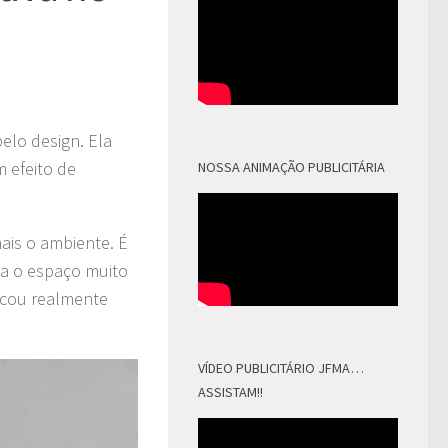
elo design. Ela
 efeito de
NOSSA ANIMAÇÃO PUBLICITÁRIA
ais o ambiente. É
xa o espaço muito
Ficou realmente
VÍDEO PUBLICITÁRIO JFMA…
ASSISTAM!!