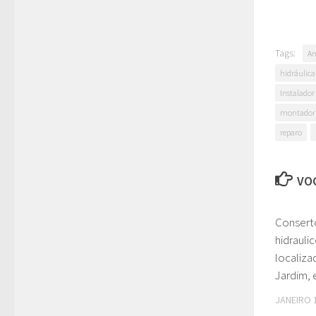
Tags:
Am
hidráulica
Instalador
montador
reparo
VOC
Consert
hidraul
localiza
Jardim, 
JANEIRO 1