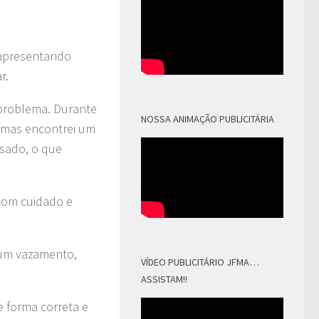
 apresentando
r.
 problema. Durante
NOSSA ANIMAÇÃO PUBLICITÁRIA
, mas encontrei um
sado, o que
com cuidado e
hum vazamento,
VÍDEO PUBLICITÁRIO JFMA…
ASSISTAM!!
e forma correta e