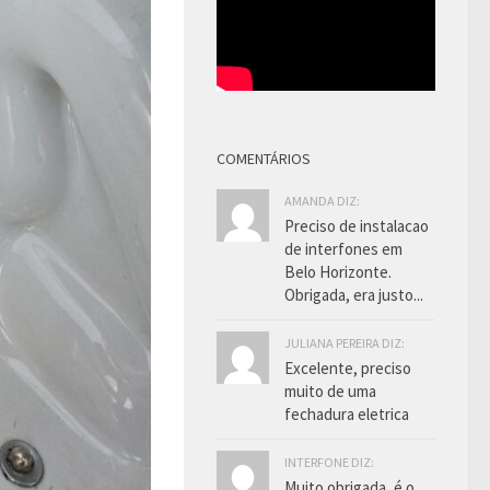
COMENTÁRIOS
AMANDA DIZ:
Preciso de instalacao
de interfones em
Belo Horizonte.
Obrigada, era justo...
JULIANA PEREIRA DIZ:
Excelente, preciso
muito de uma
fechadura eletrica
INTERFONE DIZ:
Muito obrigada, é o