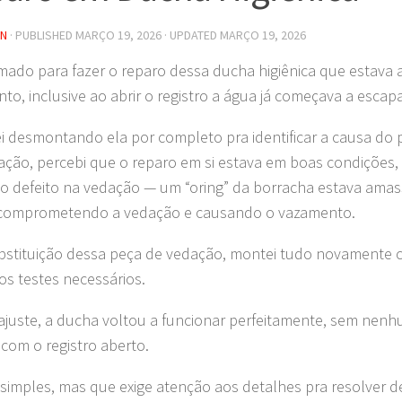
IN
· PUBLISHED
MARÇO 19, 2026
· UPDATED
MARÇO 19, 2026
mado para fazer o reparo dessa ducha higiênica que estava
to, inclusive ao abrir o registro a água já começava a escapa
 desmontando ela por completo pra identificar a causa do
icação, percebi que o reparo em si estava em boas condições
 defeito na vedação — um “oring” da borracha estava amas
 comprometendo a vedação e causando o vazamento.
ubstituição dessa peça de vedação, montei tudo novamente 
 os testes necessários.
ajuste, a ducha voltou a funcionar perfeitamente, sem nen
om o registro aberto.
 simples, mas que exige atenção aos detalhes pra resolver d