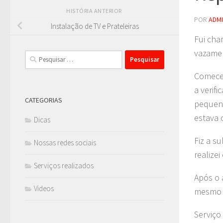
HISTÓRIA ANTERIOR
POR
ADM
Instalação de TV e Prateleiras
Fui cha
vazamen
Pesquisar
por:
Comecei
a verif
CATEGORIAS
pequeno
estava
Dicas
Fiz a s
Nossas redes sociais
realizei
Serviços realizados
Após o 
Videos
mesmo c
Serviço