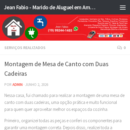
Jean Fabio - Marido de Aluguel em Americana SP e região - JFMA
Skip to content
SERVIÇOS REALIZADOS
0
Montagem de Mesa de Canto com Duas
Cadeiras
POR
ADMIN
·
JUNHO 2, 2026
Nessa casa, fui chamado para realizar a montagem de uma mesa de
canto com duas cadeiras, uma opção prática e muito funcional
para quem quer aproveitar melhor os espaços da cozinha.
Primeiro, organizei todas as peças e conferi os componentes para
garantir uma montagem correta. Depois disso, realizei toda a