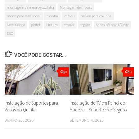
montagem de mesa de cozinha
Montagem de móveis
montagem residencial
montar
móveis
móveis para cozinha
Nova Odessa
pintor
Pintura
reparar
reparo
Santa bárbara D'Oeste
SBO
VOCÊ PODE GOSTAR...
0
0
Instalação de Suportes para
Instalação de TV em Painel de
Vasos no Quintal
Madeira – Suporte Fixo Seguro
JUNHO 23, 2026
SETEMBRO 4, 2025