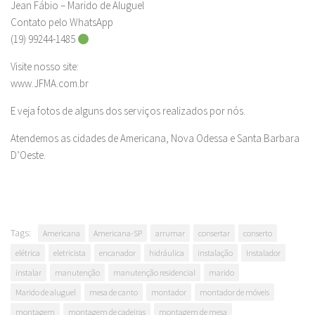
Jean Fábio – Marido de Aluguel
Contato pelo WhatsApp
(19) 99244-1485
Visite nosso site:
www.JFMA.com.br
E veja fotos de alguns dos serviços realizados por nós.
Atendemos as cidades de Americana, Nova Odessa e Santa Barbara
D’Oeste.
Tags:
Americana
Americana-SP
arrumar
consertar
conserto
elétrica
eletricista
encanador
hidráulica
instalação
Instalador
instalar
manutenção
manutenção residencial
marido
Marido de aluguel
mesa de canto
montador
montador de móveis
montagem
montagem de cadeiras
montagem de mesa