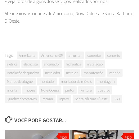
E veja fotos de alguns dos serviços realizados por nós.
Atendemos as cidades de Americana, Nova Odessa e Santa Barbara
D’Oeste.
Tags:
Americana
Americana-SP
arrumar
consertar
conserto
elétrica
eletricista
encanador
hidráulica
instalação
instalação de quadros
Instalador
instalar
manutenção
marido
Marido de aluguel
montador
montador de móveis
montagem
montar
móveis
Nova Odessa
pintor
Pintura
quadros
Quadros decorativos
reparar
reparo
Santa bárbara D'Oeste
SBO
VOCÊ PODE GOSTAR...
0
0