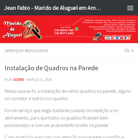
Jean Fabio - Marido de Aluguel em Americana SP e região - JFMA
Skip to content
SERVIÇOS REALIZADOS
0
Instalação de Quadros na Parede
POR
ADMIN
·
MARÇO 6, 2026
Nessa casa eu fiz a instalação de vários quadros na parede, alguns
no corredor e outros nos quartos.
Foi um serviço que exigiu bastante cuidado na medição e no
alinhamento, para que todos os quadros ficassem bem
posicionados e com um acabamento bonito na parede.
Cada ponto foi marcado com atenção para manter o padrão e