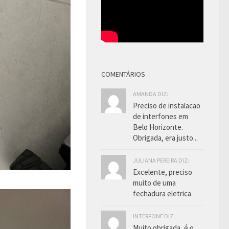
COMENTÁRIOS
AMANDA DIZ:
Preciso de instalacao
de interfones em
Belo Horizonte.
Obrigada, era justo...
JULIANA PEREIRA DIZ:
Excelente, preciso
muito de uma
fechadura eletrica
INTERFONE DIZ:
Muito obrigada, é o