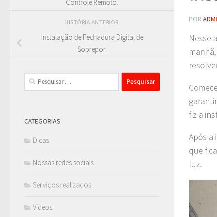
Controle Remoto.
POR
ADM
HISTÓRIA ANTERIOR
Nesse a
Instalação de Fechadura Digital de
Sobrepor.
manhã, 
resolve
Pesquisar
Comecei
por:
garanti
fiz a i
CATEGORIAS
Após a 
Dicas
que fic
Nossas redes sociais
luz.
Serviços realizados
Videos