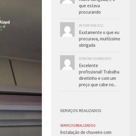
que estava
procurando
INTERFONE DIZ:
Exatamente o que eu
procurava, muitíssimo
obrigada
DEBORA SOARES DIZ:
Excelente
profissional! Trabalha
direitinho e com um
preço que cabe no...
SERVIÇOS REALIZADOS
SERVIÇOS REALIZADOS
Instalação de chuveiro com