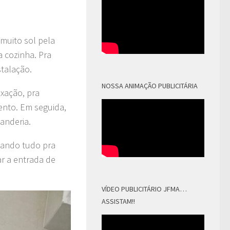
muito sol pela
a cozinha. Pra
stalação.
NOSSA ANIMAÇÃO PUBLICITÁRIA
xação, pra
ento. Em seguida,
vanderia.
stando tudo pra
r a entrada de
VÍDEO PUBLICITÁRIO JFMA…
ASSISTAM!!