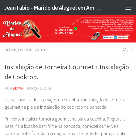
Jean Fabio - Marido de Aluguel em Americana SP e região - JFMA
Skip to content
SERVIÇOS REALIZADOS
0
Instalação de Torneira Gourmet + Instalação
de Cooktop.
POR
ADMIN
·
MARÇO 5, 2026
Nessa casa, fiz dois serviços na cozinha: a instalação da torneira
gourmet na pia e a instalação do cooktop na bancada.
Primeiro, instalei a torneira gourmet na pia da cozinha. Preparei a
base, fiz a fixação bem firme na bancada, conectei os flexíveis
corretamente, fiz toda a vedação e realizei os testes para garantir