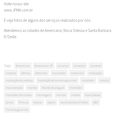
Visite nosso site:
www.JFMA.com.br
E veja fotos de alguns dos serviços realizados por nós.
Atendemos as cidades de Americana, Nova Odessa e Santa Barbara
D’Oeste.
Tags:
Americana
Americana-SP
arrumar
consertar
conserto
Cooktop
elétrica
eletricista
encanador
hidráulica
instalação
instalação de cooktop
Instalação de torneira gourmet
Instalador
instalar
manutenção
marido
Marido de aluguel
montador
montador de móveis
montagem
montar
móveis
Nova Odessa
pintor
Pintura
reparar
reparo
Santa bárbara D'Oeste
SBO
Torneira gourmet