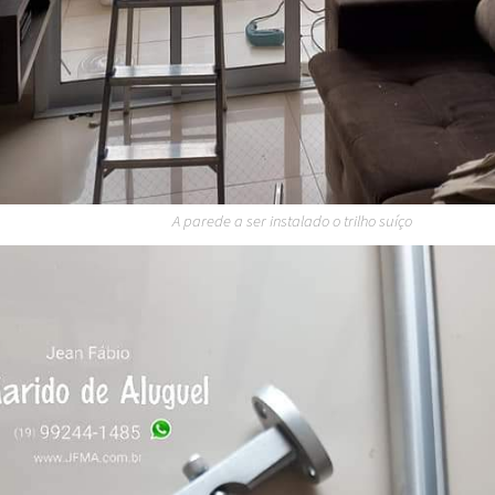
A parede a ser instalado o trilho suíço