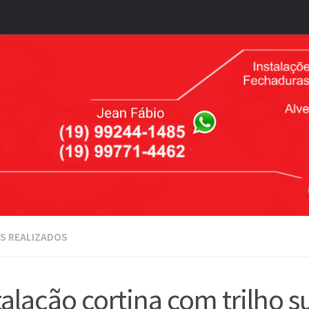
S REALIZADOS
talação cortina com trilho s