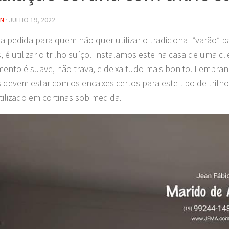
IN
·
JULHO 19, 2022
 pedida para quem não quer utilizar o tradicional “varão” pa
, é utilizar o trilho suíço. Instalamos este na casa de uma cli
mento é suave, não trava, e deixa tudo mais bonito. Lembra
s devem estar com os encaixes certos para este tipo de trilh
tilizado em cortinas sob medida.