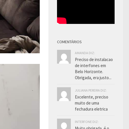
COMENTÁRIOS
AMANDA DIZ:
Preciso de instalacao
de interfones em
Belo Horizonte.
Obrigada, era justo...
JULIANA PEREIRA DIZ:
Excelente, preciso
muito de uma
fechadura eletrica
INTERFONE DIZ:
Muito obrigada, é o