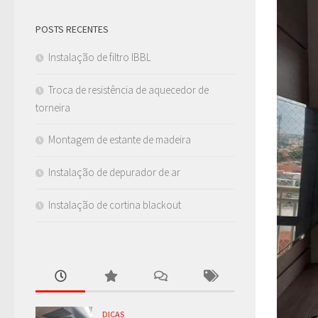
POSTS RECENTES
Instalação de filtro IBBL
Troca de resistência de aquecedor de
torneira
Montagem de estante de madeira
Instalação de depurador de ar
Instalação de cortina blackout
DICAS