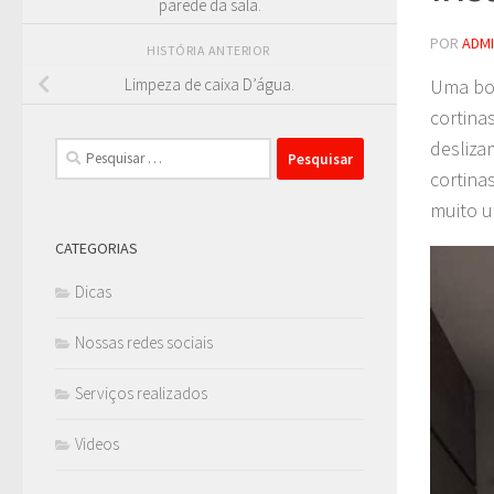
parede da sala.
POR
ADM
HISTÓRIA ANTERIOR
Uma boa
Limpeza de caixa D’água.
cortinas
desliza
Pesquisar
por:
cortina
muito u
CATEGORIAS
Dicas
Nossas redes sociais
Serviços realizados
Videos