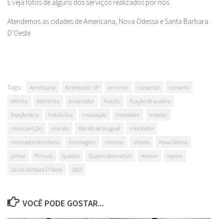
E veja fotos de alguns dos serviços realizados por nós.
Atendemos as cidades de Americana, Nova Odessa e Santa Barbara
D’Oeste.
Tags:
Americana
Americana-SP
arrumar
consertar
conserto
elétrica
eletricista
encanador
fixação
fixação de quadro
fixação de tv
hidráulica
instalação
Instalador
instalar
manutenção
marido
Marido de aluguel
montador
montador de móveis
montagem
montar
móveis
Nova Odessa
pintor
Pintura
quadro
Quadro decorativo
reparar
reparo
Santa bárbara D'Oeste
SBO
VOCÊ PODE GOSTAR...