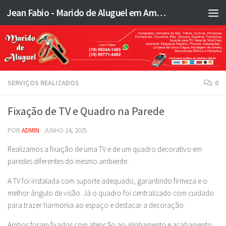
Jean Fabio - Marido de Aluguel em Americana SP e região - JFMA
Skip to content
SERVIÇOS REALIZADOS
0
Fixação de TV e Quadro na Parede
POR
ADMIN
·
JUNHO 24, 2025
Realizamos a fixação de uma TV e de um quadro decorativo em
paredes diferentes do mesmo ambiente.
A TV foi instalada com suporte adequado, garantindo firmeza e o
melhor ângulo de visão. Já o quadro foi centralizado com cuidado
para trazer harmonia ao espaço e destacar a decoração.
Ambos foram fixados com atenção ao alinhamento e acabamento,