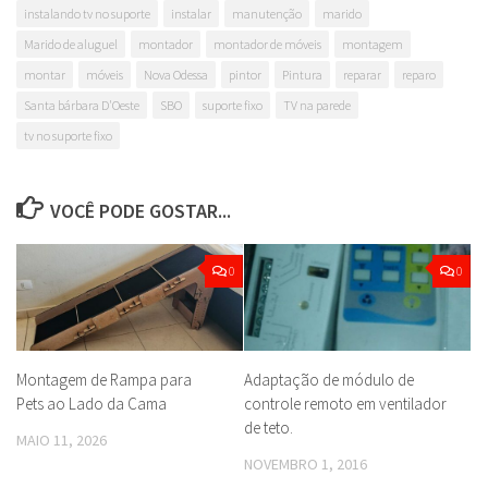
instalando tv no suporte
instalar
manutenção
marido
Marido de aluguel
montador
montador de móveis
montagem
montar
móveis
Nova Odessa
pintor
Pintura
reparar
reparo
Santa bárbara D'Oeste
SBO
suporte fixo
TV na parede
tv no suporte fixo
VOCÊ PODE GOSTAR...
0
0
Montagem de Rampa para
Adaptação de módulo de
Pets ao Lado da Cama
controle remoto em ventilador
de teto.
MAIO 11, 2026
NOVEMBRO 1, 2016