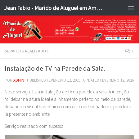
Jean Fabio - Marido de Aluguel em Americana SP e região - JFMA
Skip to content
SERVIÇOS REALIZADOS
0
Instalação de TV na Parede da Sala.
POR
ADMIN
· PUBLISHED
FEVEREIRO 12, 2026
· UPDATED
FEVEREIRO 12, 2026
Neste serviço, fiz a instalação de TV na parede da sala. A intenção
foi deixar na altura ideal e alinhamento perfeito no meio da parede,
deixando o visual harmônico com o ar condicionado e a prateleira
já presente no ambiente.
Serviço realizado com sucesso!