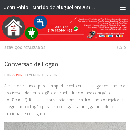
Jean Fabio - Marido de Aluguel em Americana SP e região - JFMA
Skip to content
SERVIÇOS REALIZADOS
0
Conversão de Fogão
POR
ADMIN
·
FEVEREIRO 15, 2026
A cliente se mudou para um apartamento que utiliza gás encanado e
precisava adaptar o fogão, que antes funcionava com gás de
botijão (GLP). Realizei a conversão completa, trocando os injetores
e regulando o fogão para uso com gás natural, garantindo o
funcionamento seguro.