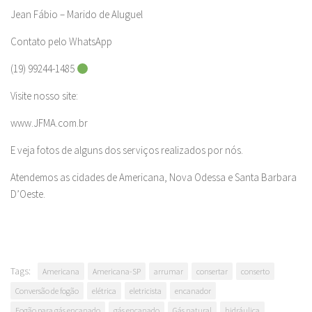
Jean Fábio – Marido de Aluguel
Contato pelo WhatsApp
(19) 99244-1485
Visite nosso site:
www.JFMA.com.br
E veja fotos de alguns dos serviços realizados por nós.
Atendemos as cidades de Americana, Nova Odessa e Santa Barbara
D’Oeste.
Tags:
Americana
Americana-SP
arrumar
consertar
conserto
Conversão de fogão
elétrica
eletricista
encanador
Fogão para gás encanado
gás encanado
Gás natural
hidráulica