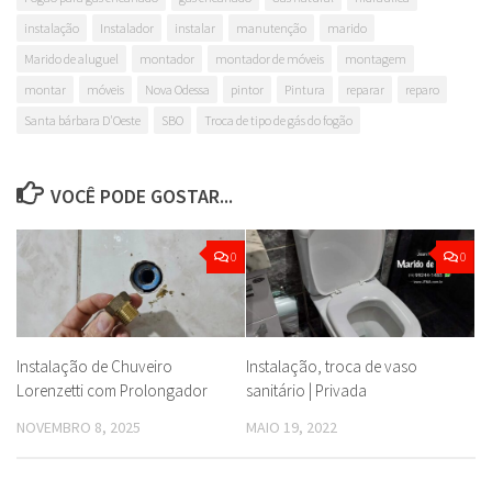
instalação
Instalador
instalar
manutenção
marido
Marido de aluguel
montador
montador de móveis
montagem
montar
móveis
Nova Odessa
pintor
Pintura
reparar
reparo
Santa bárbara D'Oeste
SBO
Troca de tipo de gás do fogão
VOCÊ PODE GOSTAR...
0
0
Instalação de Chuveiro
Instalação, troca de vaso
Lorenzetti com Prolongador
sanitário | Privada
NOVEMBRO 8, 2025
MAIO 19, 2022