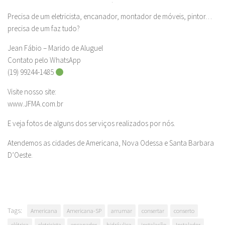
.
Precisa de um eletricista, encanador, montador de móveis, pintor…
precisa de um faz tudo?
Jean Fábio – Marido de Aluguel
Contato pelo WhatsApp
(19) 99244-1485
Visite nosso site:
www.JFMA.com.br
E veja fotos de alguns dos serviços realizados por nós.
Atendemos as cidades de Americana, Nova Odessa e Santa Barbara
D’Oeste.
Tags:
Americana
Americana-SP
arrumar
consertar
conserto
elétrica
eletricista
encanador
hidráulica
instalação
Instalador