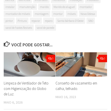
instalar
manutenção
marido
Marido de aluguel
montador
montador de móveis
montagem
montar
móveis
Nova Odessa
pintor
Pintura
reparar
reparo
Santa bárbara D'Oeste
SBO
varal de hastes flexiveis
varal de parede
VOCÊ PODE GOSTAR...
0
0
Limpeza de Ventilador de Teto
Conserto de vazamento em
com Higienização do Globo
calha, telhado.
de Luz.
MAIO 16, 2023
MAIO 6, 2026