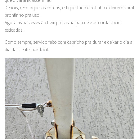
que o varal ficasse firme.
Depois, recoloquei as cordas, estiquei tudo direitinho e deixei o varal
prontinho pra uso.
Agora as hastes estão bem presas na parede e as cordas bem
esticadas.
Como sempre, serviço feito com capricho pra durar e deixar o dia a
dia da cliente mais fácil.