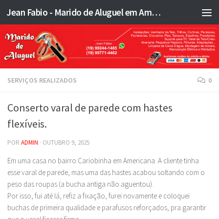
Jean Fabio - Marido de Aluguel em Americana SP e região - JFMA
Skip to content
SERVIÇOS REALIZADOS
0
Conserto varal de parede com hastes
flexíveis.
POR
ADMIN
·
OUTUBRO 9, 2025
Em uma casa no bairro Cariobinha em Americana. A cliente tinha
esse varal de parede, mas uma das hastes acabou soltando com o
peso das roupas (a bucha antiga não aguentou).
Por isso, fui até lá, refiz a fixação, furei novamente e coloquei
buchas de primeira qualidade e parafusos reforçados, pra garantir