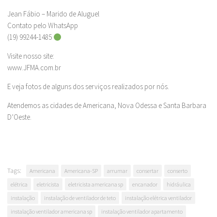
Jean Fábio – Marido de Aluguel
Contato pelo WhatsApp
(19) 99244-1485
Visite nosso site:
www.JFMA.com.br
E veja fotos de alguns dos serviços realizados por nós.
Atendemos as cidades de Americana, Nova Odessa e Santa Barbara
D’Oeste.
Tags:
Americana
Americana-SP
arrumar
consertar
conserto
elétrica
eletricista
eletricista americana sp
encanador
hidráulica
instalação
instalação de ventilador de teto
instalação elétrica ventilador
instalação ventilador americana sp
instalação ventilador apartamento