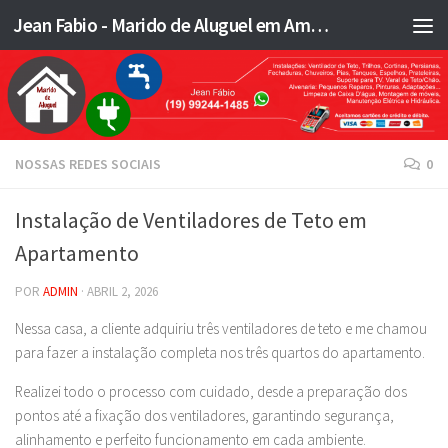
Jean Fabio - Marido de Aluguel em Americana SP e região - JFMA
Skip to content
NOSSAS REDES SOCIAIS
0
Instalação de Ventiladores de Teto em
Apartamento
POR
ADMIN
·
ABRIL 2, 2026
Nessa casa, a cliente adquiriu três ventiladores de teto e me chamou
para fazer a instalação completa nos três quartos do apartamento.
Realizei todo o processo com cuidado, desde a preparação dos
pontos até a fixação dos ventiladores, garantindo segurança,
alinhamento e perfeito funcionamento em cada ambiente.