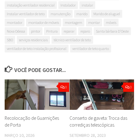
instalação ventilador residencial
Instalador
instalar
Instalar ventilador de teto
manutenção
marido
Marido de aluguel
montador
montador de móveis
montagem
montar
móveis
Nova Odessa
pintor
Pintura
reparar
reparo
Santa bárbara D'Oeste
SBO
serviços residenciais
técnico ventilador de teto
ventilador de teto instalação profissional
ventilador de teto quarto
VOCÊ PODE GOSTAR...
0
0
Recolocação de Guarnições
Conserto de gaveta: Troca das
de Porta
corrediças telescópicas.
MARÇO 10, 2026
SETEMBRO 28, 2023