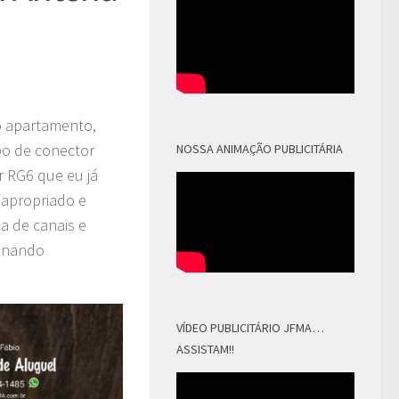
o apartamento,
po de conector
NOSSA ANIMAÇÃO PUBLICITÁRIA
r RG6 que eu já
 apropriado e
ca de canais e
ionando
VÍDEO PUBLICITÁRIO JFMA…
ASSISTAM!!