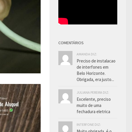
COMENTÁRIOS
AMANDA DIZ:
Preciso de instalacao
de interfones em
Belo Horizonte.
Obrigada, era justo...
JULIANA PEREIRA DIZ:
Excelente, preciso
muito de uma
fechadura eletrica
INTERFONE DIZ:
Muito obrigada, é o