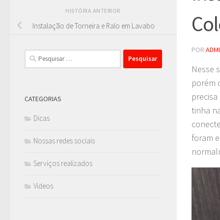
HISTÓRIA ANTERIOR
Col
Instalação de Torneira e Ralo em Lavabo
POR
ADM
Pesquisar
por:
Nesse s
porém o
precisa
CATEGORIAS
tinha n
Dicas
conecte
foram e
Nossas redes sociais
normalm
Serviços realizados
Videos