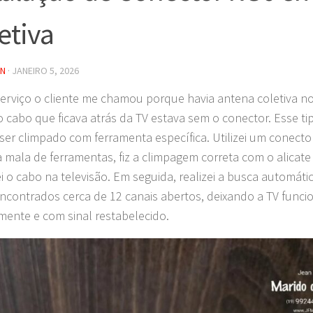
etiva
IN
·
JANEIRO 5, 2026
erviço o cliente me chamou porque havia antena coletiva n
 cabo que ficava atrás da TV estava sem o conector. Esse ti
 ser climpado com ferramenta específica. Utilizei um conecto
a mala de ferramentas, fiz a climpagem correta com o alicate
i o cabo na televisão. Em seguida, realizei a busca automáti
ncontrados cerca de 12 canais abertos, deixando a TV func
ente e com sinal restabelecido.