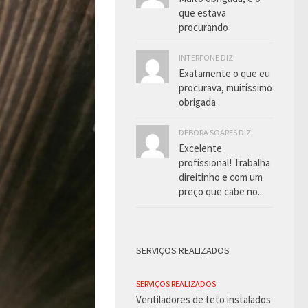
que estava
procurando
INTERFONE DIZ:
Exatamente o que eu
procurava, muitíssimo
obrigada
DEBORA SOARES DIZ:
Excelente
profissional! Trabalha
direitinho e com um
preço que cabe no...
SERVIÇOS REALIZADOS
SERVIÇOS REALIZADOS
Ventiladores de teto instalados