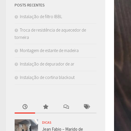
POSTS RECENTES
Instalação de filtro IBBL
Troca de resistência de aquecedor de
torneira
Montagem de estante de madeira
Instalação de depurador de ar
Instalação de cortina blackout
DICAS
Jean Fabio – Marido de