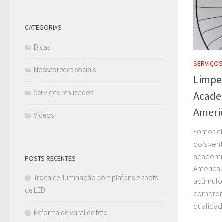
CATEGORIAS
Dicas
SERVIÇOS
Nossas redes sociais
Limpez
Serviços realizados
Acade
Ameri
Videos
Fomos ch
dois ven
academia
POSTS RECENTES
America
Troca de iluminação com plafons e spots
acúmulo 
de LED
comprome
qualidade
Reforma de varal de teto