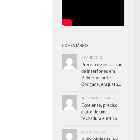
COMENTÁRIOS
AMANDA DIZ:
Preciso de instalacao
de interfones em
Belo Horizonte.
Obrigada, era justo...
JULIANA PEREIRA DIZ:
Excelente, preciso
muito de uma
fechadura eletrica
INTERFONE DIZ:
Muito obrigada, é o