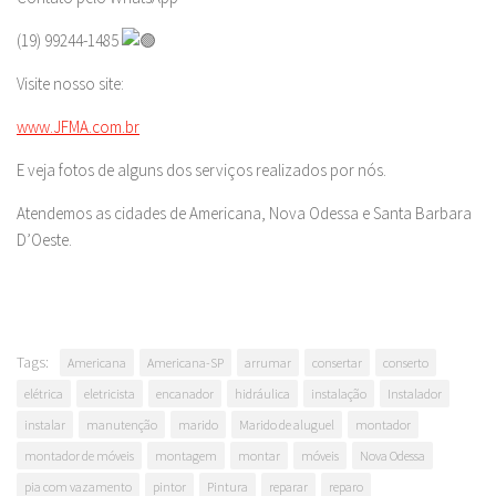
(19) 99244-1485
Visite nosso site:
www.JFMA.com.br
E veja fotos de alguns dos serviços realizados por nós.
Atendemos as cidades de Americana, Nova Odessa e Santa Barbara
D’Oeste.
Tags:
Americana
Americana-SP
arrumar
consertar
conserto
elétrica
eletricista
encanador
hidráulica
instalação
Instalador
instalar
manutenção
marido
Marido de aluguel
montador
montador de móveis
montagem
montar
móveis
Nova Odessa
pia com vazamento
pintor
Pintura
reparar
reparo