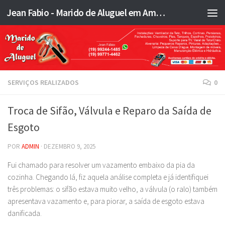
Jean Fabio - Marido de Aluguel em Americana SP e região - JFMA
Skip to content
SERVIÇOS REALIZADOS
0
Troca de Sifão, Válvula e Reparo da Saída de
Esgoto
POR
ADMIN
·
DEZEMBRO 9, 2025
Fui chamado para resolver um vazamento embaixo da pia da
cozinha. Chegando lá, fiz aquela análise completa e já identifiquei
três problemas: o sifão estava muito velho, a válvula (o ralo) também
apresentava vazamento e, para piorar, a saída de esgoto estava
danificada.