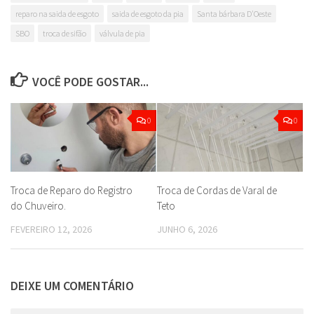
reparo na saida de esgoto
saida de esgoto da pia
Santa bárbara D'Oeste
SBO
troca de sifão
válvula de pia
VOCÊ PODE GOSTAR...
0
0
Troca de Reparo do Registro
Troca de Cordas de Varal de
do Chuveiro.
Teto
FEVEREIRO 12, 2026
JUNHO 6, 2026
DEIXE UM COMENTÁRIO