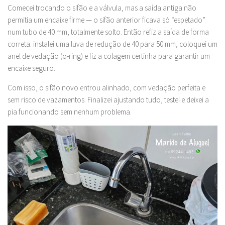
Comecei trocando o sifão e a válvula, mas a saída antiga não
permitia um encaixe firme — o sifão anterior ficava só “espetado”
num tubo de 40 mm, totalmente solto. Então refiz a saída de forma
correta: instalei uma luva de redução de 40 para 50 mm, coloquei um
anel de vedação (o-ring) e fiz a colagem certinha para garantir um
encaixe seguro.
Com isso, o sifão novo entrou alinhado, com vedação perfeita e
sem risco de vazamentos. Finalizei ajustando tudo, testei e deixei a
pia funcionando sem nenhum problema.