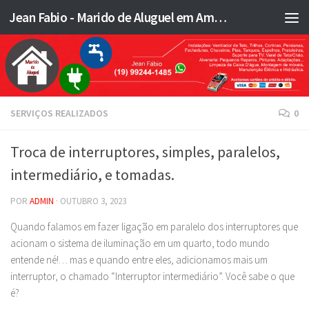
Jean Fabio - Marido de Aluguel em Americana SP e região - JFMA
Skip to content
SERVIÇOS REALIZADOS
0
Troca de interruptores, simples, paralelos,
intermediário, e tomadas.
POR
ADMIN
·
OUTUBRO 3, 2023
Quando falamos em fazer ligação em paralelo dos interruptores que
acionam o sistema de iluminação em um quarto, todo mundo
entende né!… mas e quando entre eles, adicionamos mais um
interruptor, o chamado “Interruptor intermediário”. Você sabe o que
é?