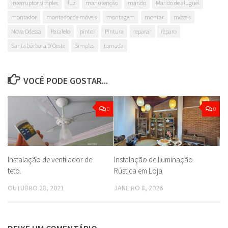
Interruptor simples
luz
manutenção
marido
Marido de aluguel
montador
montador de móveis
montagem
montar
móveis
Nova Odessa
Paralelo
pintor
Pintura
reparar
reparo
Santa bárbara D'Oeste
Simples
tomada
VOCÊ PODE GOSTAR...
0
0
Instalação de ventilador de
Instalação de Iluminação
teto.
Rústica em Loja
OUTUBRO 28, 2021
JANEIRO 8, 2026