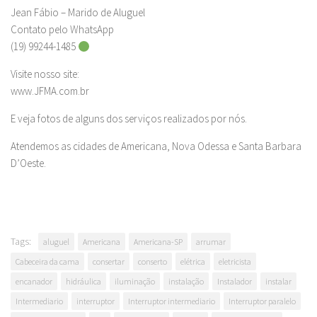
Jean Fábio – Marido de Aluguel
Contato pelo WhatsApp
(19) 99244-1485
Visite nosso site:
www.JFMA.com.br
E veja fotos de alguns dos serviços realizados por nós.
Atendemos as cidades de Americana, Nova Odessa e Santa Barbara
D’Oeste.
Tags:
aluguel
Americana
Americana-SP
arrumar
Cabeceira da cama
consertar
conserto
elétrica
eletricista
encanador
hidráulica
iluminação
instalação
Instalador
instalar
Intermediario
interruptor
Interruptor intermediario
Interruptor paralelo