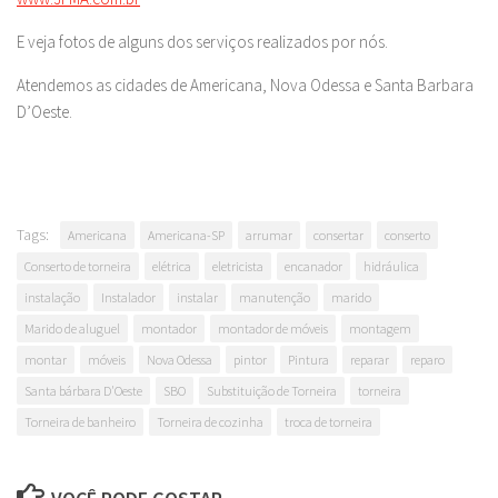
E veja fotos de alguns dos serviços realizados por nós.
Atendemos as cidades de Americana, Nova Odessa e Santa Barbara
D’Oeste.
Tags:
Americana
Americana-SP
arrumar
consertar
conserto
Conserto de torneira
elétrica
eletricista
encanador
hidráulica
instalação
Instalador
instalar
manutenção
marido
Marido de aluguel
montador
montador de móveis
montagem
montar
móveis
Nova Odessa
pintor
Pintura
reparar
reparo
Santa bárbara D'Oeste
SBO
Substituição de Torneira
torneira
Torneira de banheiro
Torneira de cozinha
troca de torneira