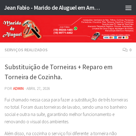
Jean Fabio - Marido de Aluguel em Americana SP e região - JFMA
Skip to content
SERVIÇOS REALIZADOS
0
Substituição de Torneiras + Reparo em
Torneira de Cozinha.
POR
ADMIN
·
ABRIL 27, 2026
Fui chamado nessa casa para fazer a substituição de três torneiras
no total. Foram duas torneiras de lavabo, sendo uma no banheiro
social e outra na suíte, garantindo melhor funcionamento e
renovando o visual dos ambientes.
Além disso, na cozinha o serviço foi diferente: a torneira não