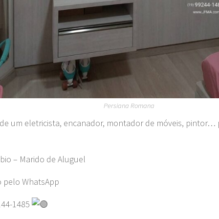
Persiana Romana
 de um eletricista, encanador, montador de móveis, pintor… 
bio – Marido de Aluguel
o pelo WhatsApp
244-1485