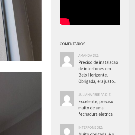
COMENTÁRIOS
AMANDA DIZ:
Preciso de instalacao
de interfones em
Belo Horizonte.
Obrigada, era justo...
JULIANA PEREIRA DIZ:
Excelente, preciso
muito de uma
fechadura eletrica
INTERFONE DIZ:
Muito obrigada, é o