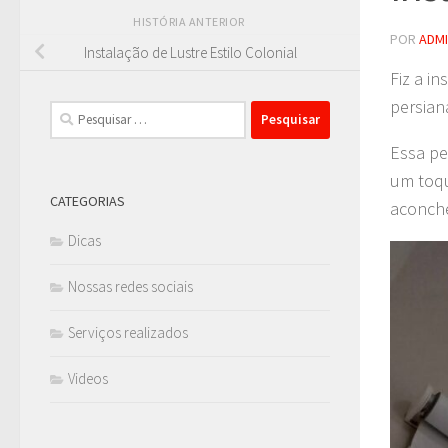
HISTÓRIA ANTERIOR
POR
ADM
Instalação de Lustre Estilo Colonial
Fiz a i
persian
Pesquisar
por:
Essa pe
um toqu
CATEGORIAS
aconche
Dicas
Nossas redes sociais
Serviços realizados
Videos