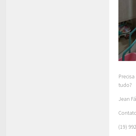
Precisa
tudo?
Jean Fá
Contat
(19) 99