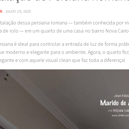
IN
·
JULHO 19, 2025
nstalação dessa persiana romana — também conhecida por 
a de rolo — em um quarto de uma casa no bairro Nova Cari
rsiana é ideal para controlar a entrada de luz de forma práti
e moderno e elegante para o ambiente. Agora, o quarto fic
gante e com aquele visual clean que faz toda a diferença!