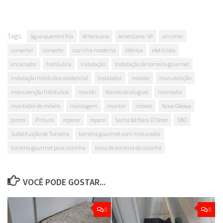
Tags:
água quente e fria
Americana
Americana-SP
arrumar
consertar
conserto
cozinha moderna
elétrica
eletricista
encanador
hidráulica
instalação
Instalação de torneira gourmet
instalação hidráulica residencial
Instalador
instalar
manutenção
manutenção hidráulica
marido
Marido de aluguel
montador
montador de móveis
montagem
montar
móveis
Nova Odessa
pintor
Pintura
reparar
reparo
Santa bárbara D'Oeste
SBO
Substituição de Torneira
torneira gourmet com misturador
torneira gourmet para cozinha
troca de torneira de cozinha
VOCÊ PODE GOSTAR...
0
0