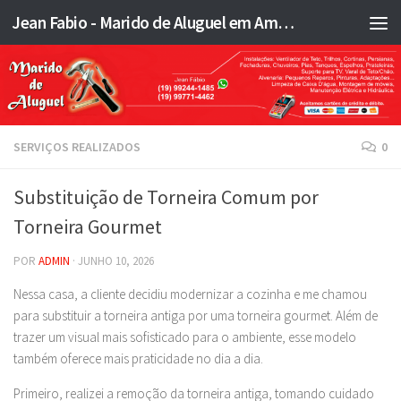
Jean Fabio - Marido de Aluguel em Americana SP e região - JFMA
Skip to content
SERVIÇOS REALIZADOS
0
Substituição de Torneira Comum por
Torneira Gourmet
POR
ADMIN
·
JUNHO 10, 2026
Nessa casa, a cliente decidiu modernizar a cozinha e me chamou
para substituir a torneira antiga por uma torneira gourmet. Além de
trazer um visual mais sofisticado para o ambiente, esse modelo
também oferece mais praticidade no dia a dia.
Primeiro, realizei a remoção da torneira antiga, tomando cuidado