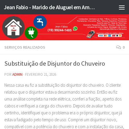
Jean Fabio - Marido de Aluguel em Americana SP e região - JFMA
Skip to content
SERVIÇOS REALIZADOS
0
Substituição de Disjuntor do Chuveiro
POR
ADMIN
·
FEVEREIRO 21, 2026
Nessa casa eu fiz a substituição do disjuntor do chuveiro. O cliente
relatou que o disjuntor estava desarmando sozinho. Então eu fiz
uma análise completa na rede elétrica, conferi a fiação, aperto dos
cabos e verifiquei a carga do chuveiro. Depois de avaliar tudo
certinho, identifiquei que o problema era o próprio disjuntor, que já
estava fadigado pelo tempo de uso. Comprei um disjuntor novo,
compatível com a potência do chuveiro e com a instalação da casa,