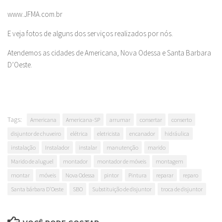
www.JFMA.com.br
E veja fotos de alguns dos serviços realizados por nós.
Atendemos as cidades de Americana, Nova Odessa e Santa Barbara
D’Oeste.
Tags:
Americana
Americana-SP
arrumar
consertar
conserto
disjuntor de chuveiro
elétrica
eletricista
encanador
hidráulica
instalação
Instalador
instalar
manutenção
marido
Marido de aluguel
montador
montador de móveis
montagem
montar
móveis
Nova Odessa
pintor
Pintura
reparar
reparo
Santa bárbara D'Oeste
SBO
Substituição de disjuntor
troca de disjuntor