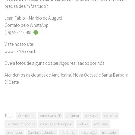
precisa de um faz tudo?
Jean Fábio – Marido de Aluguel
Contato pelo WhatsApp
(19) 99244-1485
Visite nosso site:
www.JFMA.com.br
E veja fotos de alguns dos serviços realizados por nós.
Atendemos as cidades de Americana, Nova Odessa e Santa Barbara
D’Oeste.
Tags:
Americana
Americana-SP
arrumar
consertar
conserto
Conserto de gavetas
corrediças telescópicas
elétrica
eletricista
encanador
Gavetas quebradas
hidráulica
instalação
Instalador