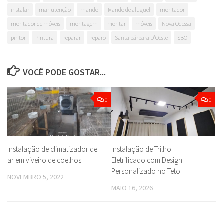
instalar
manutenção
marido
Marido de aluguel
montador
montador de móveis
montagem
montar
móveis
Nova Odessa
pintor
Pintura
reparar
reparo
Santa bárbara D'Oeste
SBO
VOCÊ PODE GOSTAR...
0
0
Instalação de climatizador de
Instalação de Trilho
ar em viveiro de coelhos.
Eletrificado com Design
Personalizado no Teto
NOVEMBRO 5, 2022
MAIO 16, 2026