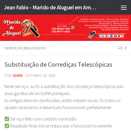
Jean Fabio - Marido de Aluguel em Americana SP e região - JFMA
Skip to content
SERVIÇOS REALIZADOS
0
Substituição de Corrediças Telescópicas
POR
ADMIN
·
OUTUBRO 23, 2025
Neste serviço, eu fiz a substituição das corrediças telescópicas das
duas gavetas de um buffet planejado.
As antigas estavam danificadas, então instalei novas, fiz todos os
ajustes necessários e deixei tudo funcionando perfeitamente
Serviço feito com cuidado e precisão
Resultado final: móvel restaurado e funcional novamente