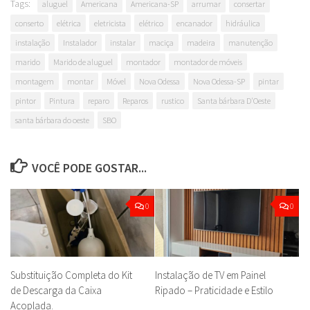
Tags:
aluguel
Americana
Americana-SP
arrumar
consertar
conserto
elétrica
eletricista
elétrico
encanador
hidráulica
instalação
Instalador
instalar
maciça
madeira
manutenção
marido
Marido de aluguel
montador
montador de móveis
montagem
montar
Móvel
Nova Odessa
Nova Odessa-SP
pintar
pintor
Pintura
reparo
Reparos
rustico
Santa bárbara D'Oeste
santa bárbara do oeste
SBO
VOCÊ PODE GOSTAR...
0
0
Substituição Completa do Kit
Instalação de TV em Painel
de Descarga da Caixa
Ripado – Praticidade e Estilo
Acoplada.