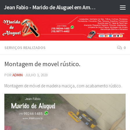
Jean Fabio - Marido de Aluguel em Americana SP e região - JFMA
Skip to content
SERVIÇOS REALIZADOS
0
Montagem de movel rústico.
POR
ADMIN
·
JULHO 3, 2020
Montagem de móvel de madeira maciça, com acabamento rústico.