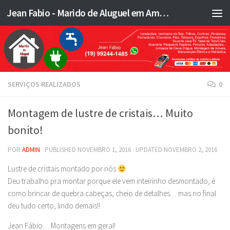
Jean Fabio - Marido de Aluguel em Americana SP e região - JFMA
Skip to content
SERVIÇOS REALIZADOS
0
Montagem de lustre de cristais… Muito
bonito!
POR
ADMIN
· PUBLISHED
NOVEMBRO 1, 2016
· UPDATED
NOVEMBRO 2, 2016
Lustre de cristais montado por nós
Deu trabalho pra montar porque ele vem inteirinho desmontado, é
como brincar de quebra cabeças, cheio de detalhes… mas no final
deu tudo certo, lindo demais!!
Jean Fábio… Montagens em geral!