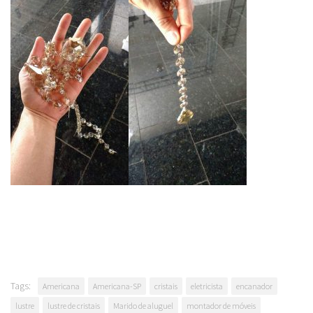
Tags:
Americana
Americana-SP
cristais
eletricista
encanador
lustre
lustre de cristais
Marido de aluguel
montador de móveis