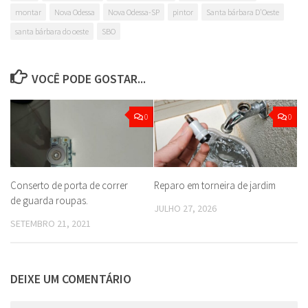
montar
Nova Odessa
Nova Odessa-SP
pintor
Santa bárbara D'Oeste
santa bárbara do oeste
SBO
VOCÊ PODE GOSTAR...
0
0
Conserto de porta de correr
Reparo em torneira de jardim
de guarda roupas.
JULHO 27, 2026
SETEMBRO 21, 2021
DEIXE UM COMENTÁRIO