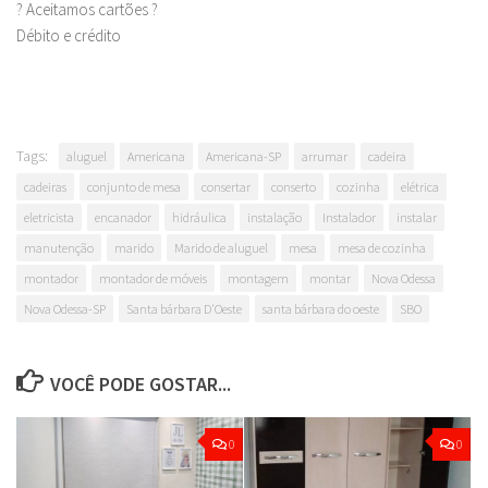
? Aceitamos cartões ?
Débito e crédito
Tags:
aluguel
Americana
Americana-SP
arrumar
cadeira
cadeiras
conjunto de mesa
consertar
conserto
cozinha
elétrica
eletricista
encanador
hidráulica
instalação
Instalador
instalar
manutenção
marido
Marido de aluguel
mesa
mesa de cozinha
montador
montador de móveis
montagem
montar
Nova Odessa
Nova Odessa-SP
Santa bárbara D'Oeste
santa bárbara do oeste
SBO
VOCÊ PODE GOSTAR...
0
0