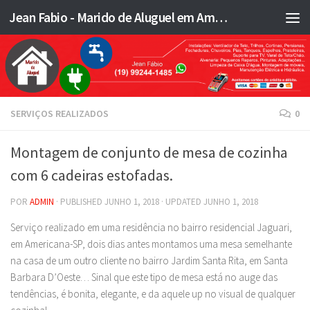
Jean Fabio - Marido de Aluguel em Americana SP e região - JFMA
Skip to content
SERVIÇOS REALIZADOS
0
Montagem de conjunto de mesa de cozinha
com 6 cadeiras estofadas.
POR
ADMIN
· PUBLISHED
JUNHO 1, 2018
· UPDATED
JUNHO 1, 2018
Serviço realizado em uma residência no bairro residencial Jaguari,
em Americana-SP, dois dias antes montamos uma mesa semelhante
na casa de um outro cliente no bairro Jardim Santa Rita, em Santa
Barbara D’Oeste… Sinal que este tipo de mesa está no auge das
tendências, é bonita, elegante, e da aquele up no visual de qualquer