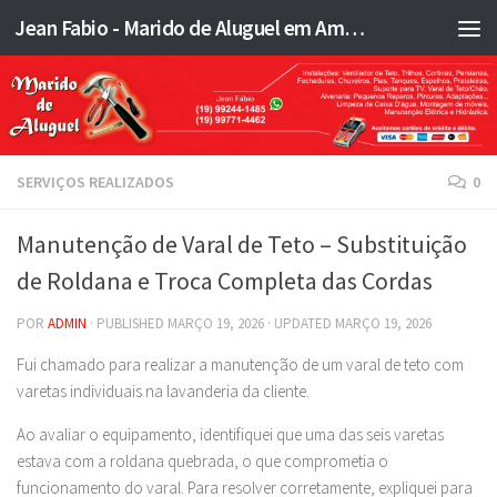
Jean Fabio - Marido de Aluguel em Americana SP e região - JFMA
Skip to content
SERVIÇOS REALIZADOS
0
Manutenção de Varal de Teto – Substituição
de Roldana e Troca Completa das Cordas
POR
ADMIN
· PUBLISHED
MARÇO 19, 2026
· UPDATED
MARÇO 19, 2026
Fui chamado para realizar a manutenção de um varal de teto com
varetas individuais na lavanderia da cliente.
Ao avaliar o equipamento, identifiquei que uma das seis varetas
estava com a roldana quebrada, o que comprometia o
funcionamento do varal. Para resolver corretamente, expliquei para