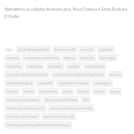
Atendemos as cidades de Americana, Nova Odessa e Santa Barbara
D’Oeste.
Tags:
ajuste de varal de teto
Americana-SP
arrumar
consertar
conserto
conserto de varal de teto
elétrica
eletricista
encanador
hidráulica
instalação
Instalador
instalar
manutenção
manutenção de varal de teto
manutenção residencial lavanderia
marido
Marido de aluguel
montador
montador de móveis
montagem
montar
móveis
Nova Odessa
pintor
Pintura
reparar
reparo
reparo varal lavanderia
Santa bárbara D'Oeste
SBO
substituição de peças varal
troca de corda de varal de teto
troca de roldana varal
varal de teto não sobe
varal funcionando perfeitamenteAmericana