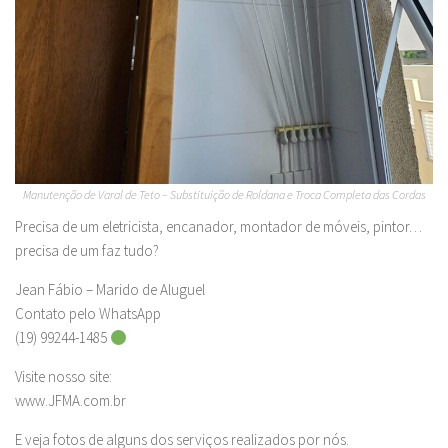
Manutenção de Varal de Teto – Substituição de Roldana e Troca Completa das Cordas
Precisa de um eletricista, encanador, montador de móveis, pintor…
precisa de um faz tudo?
Jean Fábio – Marido de Aluguel
Contato pelo WhatsApp
(19) 99244-1485
Visite nosso site:
www.JFMA.com.br
E veja fotos de alguns dos serviços realizados por nós.