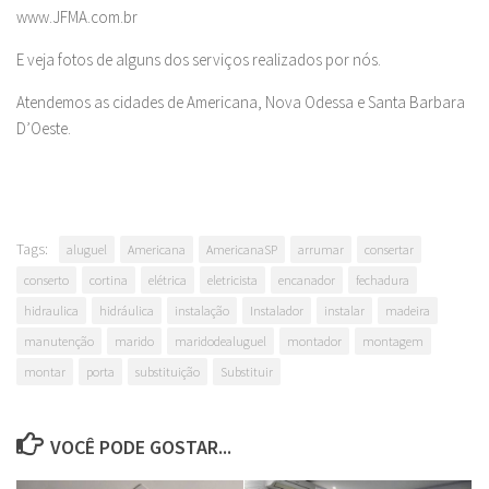
www.JFMA.com.br
E veja fotos de alguns dos serviços realizados por nós.
Atendemos as cidades de Americana, Nova Odessa e Santa Barbara
D’Oeste.
Tags:
aluguel
Americana
AmericanaSP
arrumar
consertar
conserto
cortina
elétrica
eletricista
encanador
fechadura
hidraulica
hidráulica
instalação
Instalador
instalar
madeira
manutenção
marido
maridodealuguel
montador
montagem
montar
porta
substituição
Substituir
VOCÊ PODE GOSTAR...