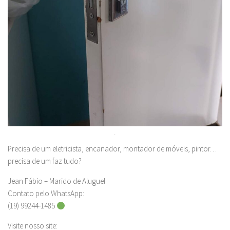
.
Precisa de um eletricista, encanador, montador de móveis, pintor…
precisa de um faz tudo?
Jean Fábio – Marido de Aluguel
Contato pelo WhatsApp:
(19) 99244-1485
Visite nosso site: