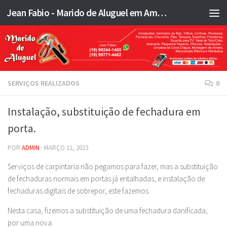
Jean Fabio - Marido de Aluguel em Americana SP e região - JFMA
Skip to content
SERVIÇOS REALIZADOS
0
Instalação, substituição de fechadura em
porta.
POR
ADMIN
·
MARÇO 11, 2023
Serviços de carpintaria não pegamos para fazer, mas a substituição
de fechaduras normais em portas já entalhadas, e instalação de
fechaduras digitais de sobrepor, este fazemos.
Nesta casa, fizemos a substituição de uma fechadura danificada,
por uma nova.